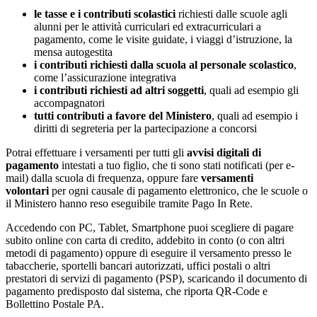
le tasse e i contributi scolastici
richiesti dalle scuole agli
alunni per le attività curriculari ed extracurriculari a
pagamento, come le visite guidate, i viaggi d’istruzione, la
mensa autogestita
i contributi richiesti dalla scuola al personale scolastico
,
come l’assicurazione integrativa
i contributi richiesti ad altri soggetti
, quali ad esempio gli
accompagnatori
tutti contributi a favore del Ministero
, quali ad esempio i
diritti di segreteria per la partecipazione a concorsi
Potrai effettuare i versamenti per tutti gli
avvisi digitali di
pagamento
intestati a tuo figlio, che ti sono stati notificati (per e-
mail) dalla scuola di frequenza, oppure fare
versamenti
volontari
per ogni causale di pagamento elettronico, che le scuole o
il Ministero hanno reso eseguibile tramite Pago In Rete.
Accedendo con PC, Tablet, Smartphone puoi scegliere di pagare
subito online con carta di credito, addebito in conto (o con altri
metodi di pagamento) oppure di eseguire il versamento presso le
tabaccherie, sportelli bancari autorizzati, uffici postali o altri
prestatori di servizi di pagamento (PSP), scaricando il documento di
pagamento predisposto dal sistema, che riporta QR-Code e
Bollettino Postale PA.