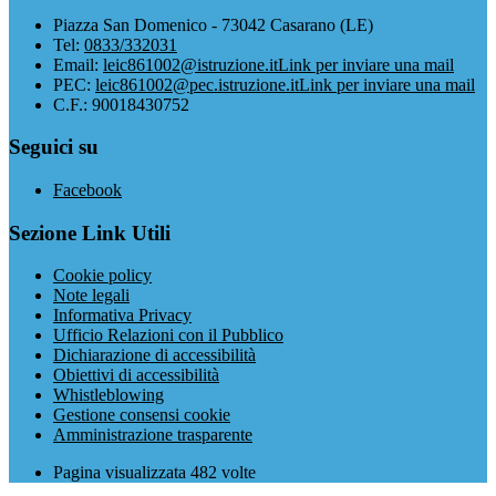
Piazza San Domenico - 73042 Casarano (LE)
Tel:
0833/332031
Email:
leic861002@istruzione.it
Link per inviare una mail
PEC:
leic861002@pec.istruzione.it
Link per inviare una mail
C.F.: 90018430752
Seguici su
Facebook
Sezione Link Utili
Cookie policy
Note legali
Informativa Privacy
Ufficio Relazioni con il Pubblico
Dichiarazione di accessibilità
Obiettivi di accessibilità
Whistleblowing
Gestione consensi cookie
Amministrazione trasparente
Pagina visualizzata
482
volte