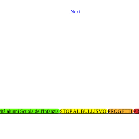
Next
vità alunni Scuola dell'Infanzia
STOP AL BULLISMO
PROGETTI
P