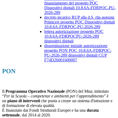
finanziamento del progetto POC
Dispositivi digitali 10.8.6A-FDRPOC-PU-
2026-289
decreto incarico RUP alla d.S. rita augusta
Primiceri progetto POC Dispositivi digitali
10.8.6A-FDRPOC-PU-2026-289
lettera autorizzazione progetto POC
10.8.6A-FDRPOCPU-2026-289
dispositivi digitali
disseminazione iniziale autorizzazione
progetto PON POC 10.8.6A-FDRPOC-
PU-2026-289 dispositivi digitali CUP
F74D26001600007
PON
Il
Programma Operativo Nazionale
(PON) del Miur, intitolato
“
Per la Scuola – competenze e ambienti per l’apprendimento
” è
un
piano di interventi
che punta a creare un sistema d'istruzione e
di formazione di elevata qualità.
È finanziato dai Fondi Strutturali Europei e ha una
durata
settennale
, dal 2014 al 2020.