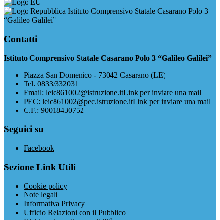
Istituto Comprensivo Statale Casarano Polo 3
“Galileo Galilei”
Contatti
Istituto Comprensivo Statale Casarano Polo 3 “Galileo Galilei”
Piazza San Domenico - 73042 Casarano (LE)
Tel:
0833/332031
Email:
leic861002@istruzione.it
Link per inviare una mail
PEC:
leic861002@pec.istruzione.it
Link per inviare una mail
C.F.: 90018430752
Seguici su
Facebook
Sezione Link Utili
Cookie policy
Note legali
Informativa Privacy
Ufficio Relazioni con il Pubblico