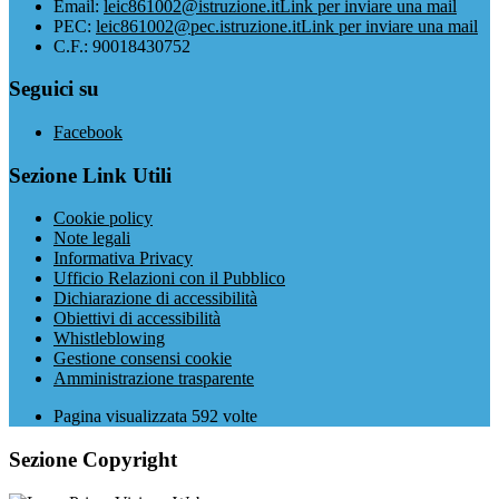
Email:
leic861002@istruzione.it
Link per inviare una mail
PEC:
leic861002@pec.istruzione.it
Link per inviare una mail
C.F.: 90018430752
Seguici su
Facebook
Sezione Link Utili
Cookie policy
Note legali
Informativa Privacy
Ufficio Relazioni con il Pubblico
Dichiarazione di accessibilità
Obiettivi di accessibilità
Whistleblowing
Gestione consensi cookie
Amministrazione trasparente
Pagina visualizzata
592
volte
Sezione Copyright