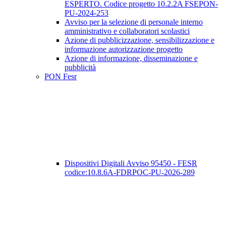
ESPERTO. Codice progetto 10.2.2A FSEPON-
PU-2024-253
Avviso per la selezione di personale interno
amministrativo e collaboratori scolastici
Azione di pubblicizzazione, sensibilizzazione e
informazione autorizzazione progetto
Azione di informazione, disseminazione e
pubblicità
PON Fesr
Dispositivi Digitali Avviso 95450 - FESR
codice:10.8.6A-FDRPOC-PU-2026-289