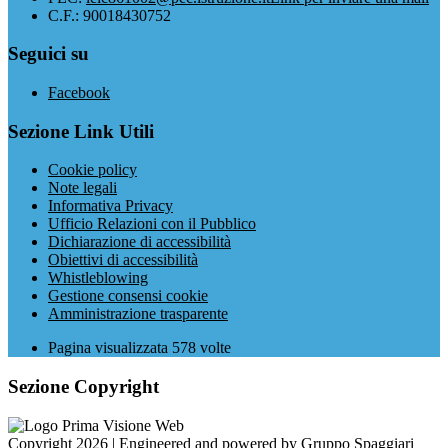
C.F.: 90018430752
Seguici su
Facebook
Sezione Link Utili
Cookie policy
Note legali
Informativa Privacy
Ufficio Relazioni con il Pubblico
Dichiarazione di accessibilità
Obiettivi di accessibilità
Whistleblowing
Gestione consensi cookie
Amministrazione trasparente
Pagina visualizzata
578
volte
Sezione Copyright
Copyright 2026 | Engineered and powered by Gruppo Spaggiari