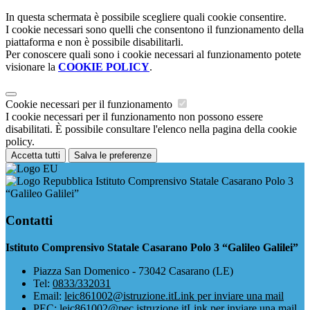
In questa schermata è possibile scegliere quali cookie consentire.
I cookie necessari sono quelli che consentono il funzionamento della
piattaforma e non è possibile disabilitarli.
Per conoscere quali sono i cookie necessari al funzionamento potete
visionare la
COOKIE POLICY
.
Cookie necessari per il funzionamento
I cookie necessari per il funzionamento non possono essere
disabilitati. È possibile consultare l'elenco nella pagina della cookie
policy.
Accetta tutti
Salva le preferenze
Istituto Comprensivo Statale Casarano Polo 3
“Galileo Galilei”
Contatti
Istituto Comprensivo Statale Casarano Polo 3 “Galileo Galilei”
Piazza San Domenico - 73042 Casarano (LE)
Tel:
0833/332031
Email:
leic861002@istruzione.it
Link per inviare una mail
PEC:
leic861002@pec.istruzione.it
Link per inviare una mail