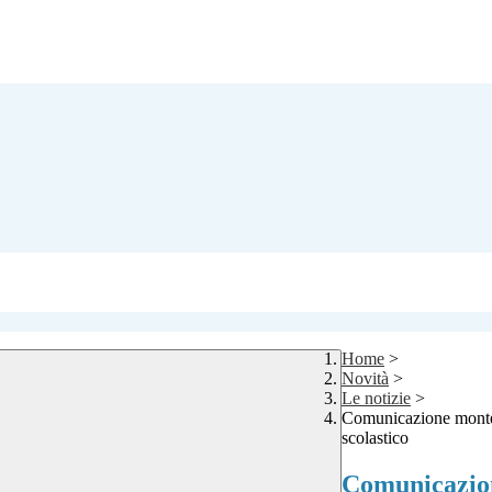
Home
>
Novità
>
Le notizie
>
Comunicazione monte o
scolastico
Comunicazion