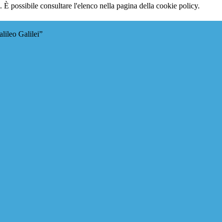
 È possibile consultare l'elenco nella pagina della cookie policy.
lileo Galilei”