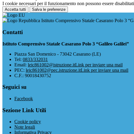
I cookie necessari per il funzionamento non possono essere disabilitati.
Accetta tutti
Salva le preferenze
Istituto Comprensivo Statale Casarano Polo 3 “Ga
Contatti
Istituto Comprensivo Statale Casarano Polo 3 “Galileo Galilei”
Piazza San Domenico - 73042 Casarano (LE)
Tel:
0833/332031
Email:
leic861002@istruzione.it
Link per inviare una mail
PEC:
leic861002@pec.istruzione.it
Link per inviare una mail
C.F.: 90018430752
Seguici su
Facebook
Sezione Link Utili
Cookie policy
Note legali
Informativa Privacy