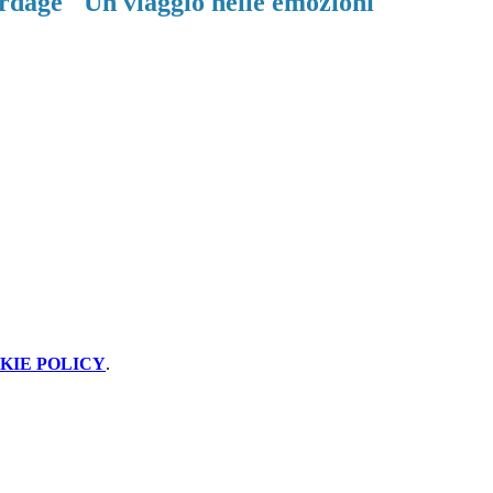
ardage "Un viaggio nelle emozioni"
KIE POLICY
.