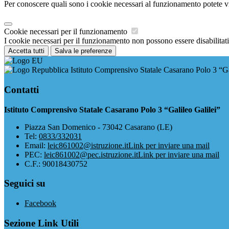
Per conoscere quali sono i cookie necessari al funzionamento potete v
Cookie necessari per il funzionamento
I cookie necessari per il funzionamento non possono essere disabilitati.
Accetta tutti
Salva le preferenze
Istituto Comprensivo Statale Casarano Polo 3 “Ga
Contatti
Istituto Comprensivo Statale Casarano Polo 3 “Galileo Galilei”
Piazza San Domenico - 73042 Casarano (LE)
Tel:
0833/332031
Email:
leic861002@istruzione.it
Link per inviare una mail
PEC:
leic861002@pec.istruzione.it
Link per inviare una mail
C.F.: 90018430752
Seguici su
Facebook
Sezione Link Utili