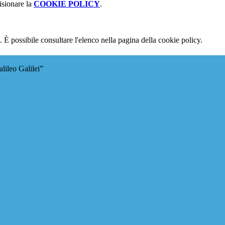
isionare la
COOKIE POLICY
.
 È possibile consultare l'elenco nella pagina della cookie policy.
lileo Galilei”