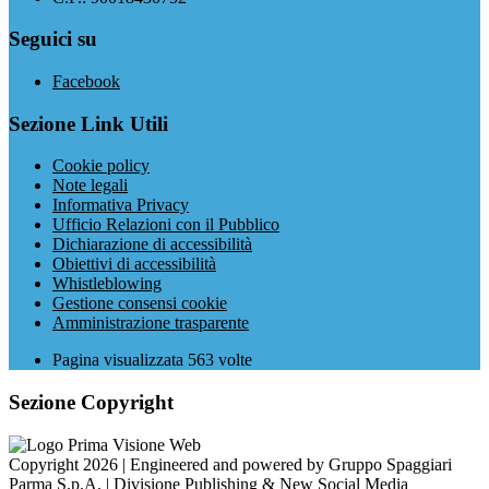
Seguici su
Facebook
Sezione Link Utili
Cookie policy
Note legali
Informativa Privacy
Ufficio Relazioni con il Pubblico
Dichiarazione di accessibilità
Obiettivi di accessibilità
Whistleblowing
Gestione consensi cookie
Amministrazione trasparente
Pagina visualizzata
563
volte
Sezione Copyright
Copyright 2026 | Engineered and powered by Gruppo Spaggiari
Parma S.p.A. | Divisione Publishing & New Social Media