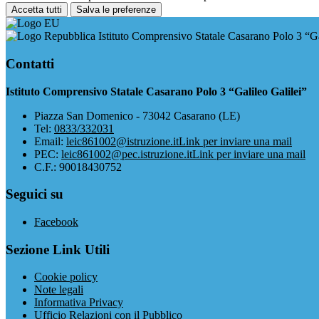
Accetta tutti
Salva le preferenze
Istituto Comprensivo Statale Casarano Polo 3 “Ga
Contatti
Istituto Comprensivo Statale Casarano Polo 3 “Galileo Galilei”
Piazza San Domenico - 73042 Casarano (LE)
Tel:
0833/332031
Email:
leic861002@istruzione.it
Link per inviare una mail
PEC:
leic861002@pec.istruzione.it
Link per inviare una mail
C.F.: 90018430752
Seguici su
Facebook
Sezione Link Utili
Cookie policy
Note legali
Informativa Privacy
Ufficio Relazioni con il Pubblico