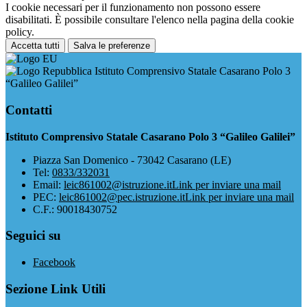
I cookie necessari per il funzionamento non possono essere
disabilitati. È possibile consultare l'elenco nella pagina della cookie
policy.
Accetta tutti
Salva le preferenze
Istituto Comprensivo Statale Casarano Polo 3
“Galileo Galilei”
Contatti
Istituto Comprensivo Statale Casarano Polo 3 “Galileo Galilei”
Piazza San Domenico - 73042 Casarano (LE)
Tel:
0833/332031
Email:
leic861002@istruzione.it
Link per inviare una mail
PEC:
leic861002@pec.istruzione.it
Link per inviare una mail
C.F.: 90018430752
Seguici su
Facebook
Sezione Link Utili