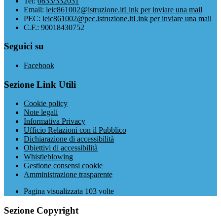
Tel:
0833/332031
Email:
leic861002@istruzione.it
Link per inviare una mail
PEC:
leic861002@pec.istruzione.it
Link per inviare una mail
C.F.: 90018430752
Seguici su
Facebook
Sezione Link Utili
Cookie policy
Note legali
Informativa Privacy
Ufficio Relazioni con il Pubblico
Dichiarazione di accessibilità
Obiettivi di accessibilità
Whistleblowing
Gestione consensi cookie
Amministrazione trasparente
Pagina visualizzata
103
volte
Sezione Copyright