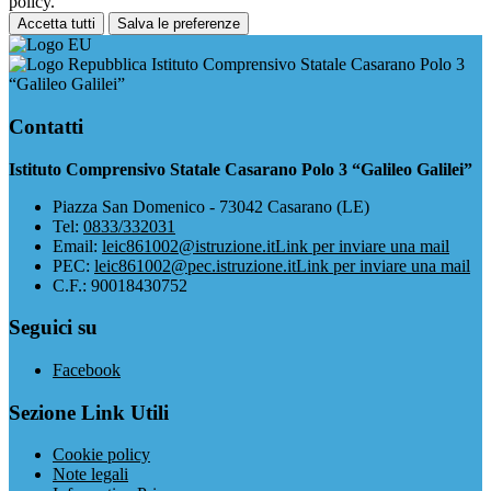
policy.
Accetta tutti
Salva le preferenze
Istituto Comprensivo Statale Casarano Polo 3
“Galileo Galilei”
Contatti
Istituto Comprensivo Statale Casarano Polo 3 “Galileo Galilei”
Piazza San Domenico - 73042 Casarano (LE)
Tel:
0833/332031
Email:
leic861002@istruzione.it
Link per inviare una mail
PEC:
leic861002@pec.istruzione.it
Link per inviare una mail
C.F.: 90018430752
Seguici su
Facebook
Sezione Link Utili
Cookie policy
Note legali