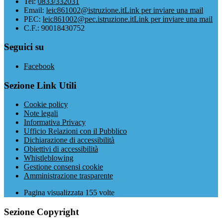
Tel:
0833/332031
Email:
leic861002@istruzione.it
Link per inviare una mail
PEC:
leic861002@pec.istruzione.it
Link per inviare una mail
C.F.: 90018430752
Seguici su
Facebook
Sezione Link Utili
Cookie policy
Note legali
Informativa Privacy
Ufficio Relazioni con il Pubblico
Dichiarazione di accessibilità
Obiettivi di accessibilità
Whistleblowing
Gestione consensi cookie
Amministrazione trasparente
Pagina visualizzata
155
volte
Sezione Copyright