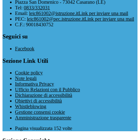
Piazza San Domenico - 73042 Casarano (LE)
Tel:
0833/332031
Email:
leic861002@istruzione.it
Link per inviare una mail
PEC:
leic861002@pec.istruzione.it
Link per inviare una mail
C.F.: 90018430752
Seguici su
Facebook
Sezione Link Utili
Cookie policy
Note legali
Informativa Privacy
Ufficio Relazioni con il Pubblico
Dichiarazione di accessibilità
Obiettivi di accessibilità
Whistleblowing
Gestione consensi cookie
Amministrazione trasparente
Pagina visualizzata
152
volte