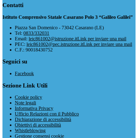
Contatti
Istituto Comprensivo Statale Casarano Polo 3 “Galileo Galilei”
Piazza San Domenico - 73042 Casarano (LE)
Tel:
0833/332031
Email:
leic861002@istruzione.it
Link per inviare una mail
PEC:
leic861002@pec.istruzione.it
Link per inviare una mail
C.F.: 90018430752
Seguici su
Facebook
Sezione Link Utili
Cookie policy
Note legali
Informativa Privacy
Ufficio Relazioni con il Pubblico
Dichiarazione di accessibilità
Obiettivi di accessibilità
Whistleblowing
Gestione consensi cookie