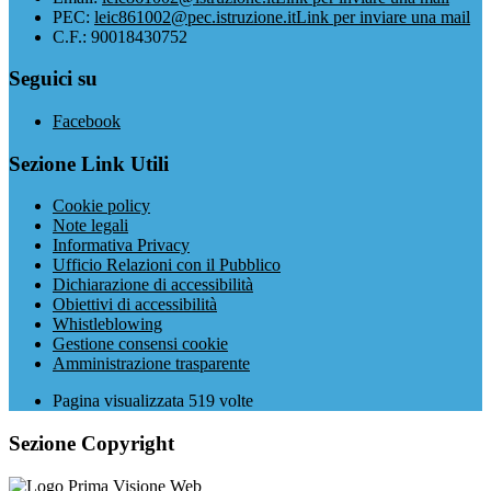
PEC:
leic861002@pec.istruzione.it
Link per inviare una mail
C.F.: 90018430752
Seguici su
Facebook
Sezione Link Utili
Cookie policy
Note legali
Informativa Privacy
Ufficio Relazioni con il Pubblico
Dichiarazione di accessibilità
Obiettivi di accessibilità
Whistleblowing
Gestione consensi cookie
Amministrazione trasparente
Pagina visualizzata
519
volte
Sezione Copyright