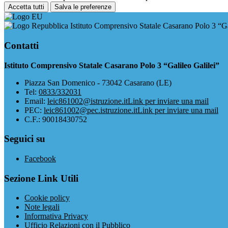
Accetta tutti
Salva le preferenze
Istituto Comprensivo Statale Casarano Polo 3 “Ga
Contatti
Istituto Comprensivo Statale Casarano Polo 3 “Galileo Galilei”
Piazza San Domenico - 73042 Casarano (LE)
Tel:
0833/332031
Email:
leic861002@istruzione.it
Link per inviare una mail
PEC:
leic861002@pec.istruzione.it
Link per inviare una mail
C.F.: 90018430752
Seguici su
Facebook
Sezione Link Utili
Cookie policy
Note legali
Informativa Privacy
Ufficio Relazioni con il Pubblico