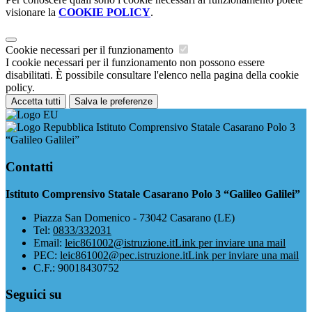
visionare la
COOKIE POLICY
.
Cookie necessari per il funzionamento
I cookie necessari per il funzionamento non possono essere
disabilitati. È possibile consultare l'elenco nella pagina della cookie
policy.
Accetta tutti
Salva le preferenze
Istituto Comprensivo Statale Casarano Polo 3
“Galileo Galilei”
Contatti
Istituto Comprensivo Statale Casarano Polo 3 “Galileo Galilei”
Piazza San Domenico - 73042 Casarano (LE)
Tel:
0833/332031
Email:
leic861002@istruzione.it
Link per inviare una mail
PEC:
leic861002@pec.istruzione.it
Link per inviare una mail
C.F.: 90018430752
Seguici su