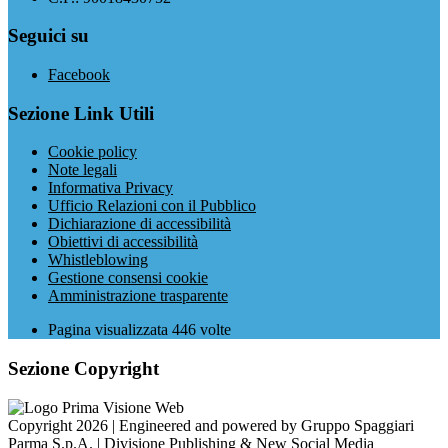
Seguici su
Facebook
Sezione Link Utili
Cookie policy
Note legali
Informativa Privacy
Ufficio Relazioni con il Pubblico
Dichiarazione di accessibilità
Obiettivi di accessibilità
Whistleblowing
Gestione consensi cookie
Amministrazione trasparente
Pagina visualizzata
446
volte
Sezione Copyright
Copyright 2026 | Engineered and powered by Gruppo Spaggiari
Parma S.p.A. | Divisione Publishing & New Social Media