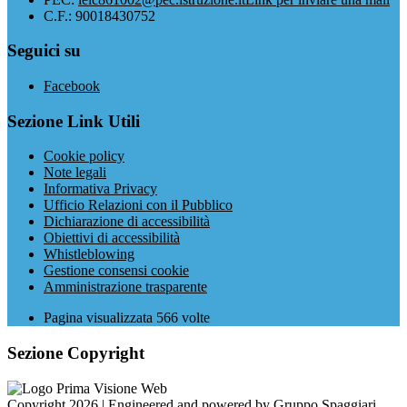
C.F.: 90018430752
Seguici su
Facebook
Sezione Link Utili
Cookie policy
Note legali
Informativa Privacy
Ufficio Relazioni con il Pubblico
Dichiarazione di accessibilità
Obiettivi di accessibilità
Whistleblowing
Gestione consensi cookie
Amministrazione trasparente
Pagina visualizzata
566
volte
Sezione Copyright
Copyright 2026 | Engineered and powered by Gruppo Spaggiari