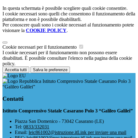
In questa schermata è possibile scegliere quali cookie consentire.
I cookie necessari sono quelli che consentono il funzionamento della
piattaforma e non è possibile disabilitarli.
Per conoscere quali sono i cookie necessari al funzionamento potete
visionare la
COOKIE POLICY
.
Cookie necessari per il funzionamento
I cookie necessari per il funzionamento non possono essere
disabilitati. È possibile consultare l'elenco nella pagina della cookie
policy.
Accetta tutti
Salva le preferenze
Istituto Comprensivo Statale Casarano Polo 3
“Galileo Galilei”
Contatti
Istituto Comprensivo Statale Casarano Polo 3 “Galileo Galilei”
Piazza San Domenico - 73042 Casarano (LE)
Tel:
0833/332031
Email:
leic861002@istruzione.it
Link per inviare una mail
PEC:
leic861002@pec.istruzione.it
Link per inviare una mail