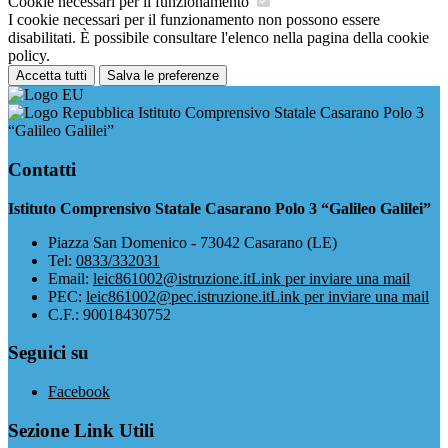
Cookie necessari per il funzionamento
I cookie necessari per il funzionamento non possono essere
disabilitati. È possibile consultare l'elenco nella pagina della cookie
policy.
Accetta tutti
Salva le preferenze
Istituto Comprensivo Statale Casarano Polo 3
“Galileo Galilei”
Contatti
Istituto Comprensivo Statale Casarano Polo 3 “Galileo Galilei”
Piazza San Domenico - 73042 Casarano (LE)
Tel:
0833/332031
Email:
leic861002@istruzione.it
Link per inviare una mail
PEC:
leic861002@pec.istruzione.it
Link per inviare una mail
C.F.: 90018430752
Seguici su
Facebook
Sezione Link Utili