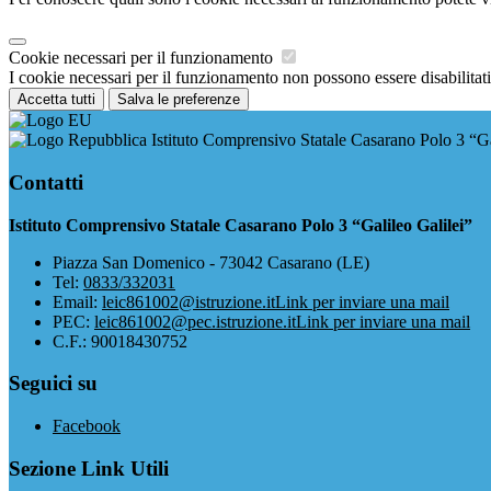
Cookie necessari per il funzionamento
I cookie necessari per il funzionamento non possono essere disabilitati.
Accetta tutti
Salva le preferenze
Istituto Comprensivo Statale Casarano Polo 3 “Ga
Contatti
Istituto Comprensivo Statale Casarano Polo 3 “Galileo Galilei”
Piazza San Domenico - 73042 Casarano (LE)
Tel:
0833/332031
Email:
leic861002@istruzione.it
Link per inviare una mail
PEC:
leic861002@pec.istruzione.it
Link per inviare una mail
C.F.: 90018430752
Seguici su
Facebook
Sezione Link Utili