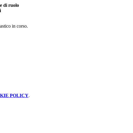
e di ruolo
i
lastico in corso.
KIE POLICY
.