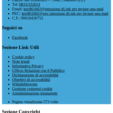
Tel:
0833/332031
Email:
leic861002@istruzione.it
Link per inviare una mail
PEC:
leic861002@pec.istruzione.it
Link per inviare una mail
C.F.: 90018430752
Seguici su
Facebook
Sezione Link Utili
Cookie policy
Note legali
Informativa Privacy
Ufficio Relazioni con il Pubblico
Dichiarazione di accessibilità
Obiettivi di accessibilità
Whistleblowing
Gestione consensi cookie
Amministrazione trasparente
Pagina visualizzata
573
volte
Sezione Copyright