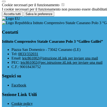
Cookie necessari per il funzionamento
I cookie necessari per il funzionamento non possono essere disabilitati.
Accetta tutti
Salva le preferenze
Istituto Comprensivo Statale Casarano Polo 3 “Ga
Contatti
Istituto Comprensivo Statale Casarano Polo 3 “Galileo Galilei”
Piazza San Domenico - 73042 Casarano (LE)
Tel:
0833/332031
Email:
leic861002@istruzione.it
Link per inviare una mail
PEC:
leic861002@pec.istruzione.it
Link per inviare una mail
C.F.: 90018430752
Seguici su
Facebook
Sezione Link Utili
Cookie policy