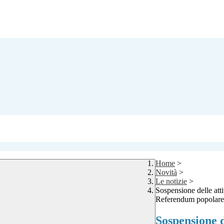
Home
>
Novità
>
Le notizie
>
Sospensione delle atti
Referendum popolare 
Sospensione d