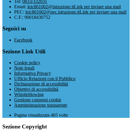
Tel:
0833/332031
Email:
leic861002@istruzione.it
Link per inviare una mail
PEC:
leic861002@pec.istruzione.it
Link per inviare una mail
C.F.: 90018430752
Seguici su
Facebook
Sezione Link Utili
Cookie policy
Note legali
Informativa Privacy
Ufficio Relazioni con il Pubblico
Dichiarazione di accessibilità
Obiettivi di accessibilità
Whistleblowing
Gestione consensi cookie
Amministrazione trasparente
Pagina visualizzata
465
volte
Sezione Copyright