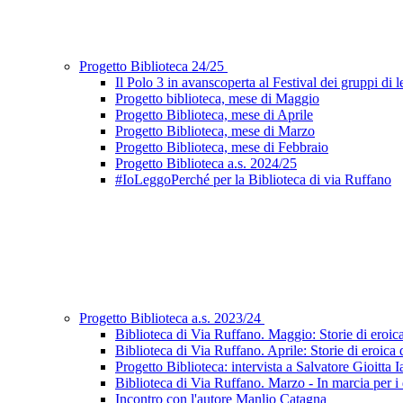
Progetto Biblioteca 24/25
Il Polo 3 in avanscoperta al Festival dei gruppi di 
Progetto biblioteca, mese di Maggio
Progetto Biblioteca, mese di Aprile
Progetto Biblioteca, mese di Marzo
Progetto Biblioteca, mese di Febbraio
Progetto Biblioteca a.s. 2024/25
#IoLeggoPerché per la Biblioteca di via Ruffano
Progetto Biblioteca a.s. 2023/24
Biblioteca di Via Ruffano. Maggio: Storie di eroic
Biblioteca di Via Ruffano. Aprile: Storie di eroica
Progetto Biblioteca: intervista a Salvatore Gioitta 
Biblioteca di Via Ruffano. Marzo - In marcia per i d
Incontro con l'autore Manlio Catagna