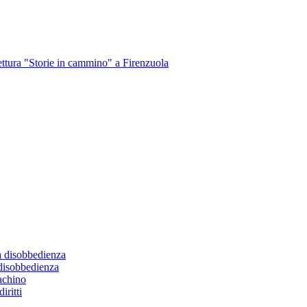
lettura "Storie in cammino" a Firenzuola
a disobbedienza
 disobbedienza
Iachino
iritti