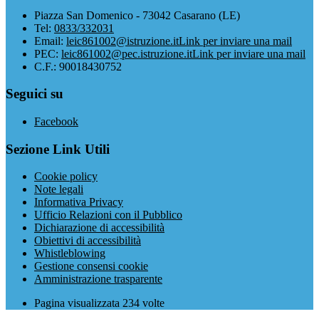
Piazza San Domenico - 73042 Casarano (LE)
Tel:
0833/332031
Email:
leic861002@istruzione.it
Link per inviare una mail
PEC:
leic861002@pec.istruzione.it
Link per inviare una mail
C.F.: 90018430752
Seguici su
Facebook
Sezione Link Utili
Cookie policy
Note legali
Informativa Privacy
Ufficio Relazioni con il Pubblico
Dichiarazione di accessibilità
Obiettivi di accessibilità
Whistleblowing
Gestione consensi cookie
Amministrazione trasparente
Pagina visualizzata
234
volte