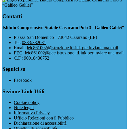
“Galileo Galilei”
Contatti
Istituto Comprensivo Statale Casarano Polo 3 “Galileo Galilei”
Piazza San Domenico - 73042 Casarano (LE)
Tel:
0833/332031
Email:
leic861002@istruzione.it
Link per inviare una mail
PEC:
leic861002@pec.istruzione.it
Link per inviare una mail
C.F.: 90018430752
Seguici su
Facebook
Sezione Link Utili
Cookie policy
Note legali
Informativa Privacy
Ufficio Relazioni con il Pubblico
Dichiarazione di accessibilità
Obiettivi di accessibilità