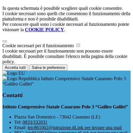
In questa schermata è possibile scegliere quali cookie consentire.
I cookie necessari sono quelli che consentono il funzionamento della
piattaforma e non è possibile disabilitarli.
Per conoscere quali sono i cookie necessari al funzionamento potete
visionare la
COOKIE POLICY
.
Cookie necessari per il funzionamento
I cookie necessari per il funzionamento non possono essere
disabilitati. È possibile consultare l'elenco nella pagina della cookie
policy.
Accetta tutti
Salva le preferenze
Istituto Comprensivo Statale Casarano Polo 3
“Galileo Galilei”
Contatti
Istituto Comprensivo Statale Casarano Polo 3 “Galileo Galilei”
Piazza San Domenico - 73042 Casarano (LE)
Tel:
0833/332031
Email:
leic861002@istruzione.it
Link per inviare una mail
PEC:
leic861002@pec.istruzione.it
Link per inviare una mail