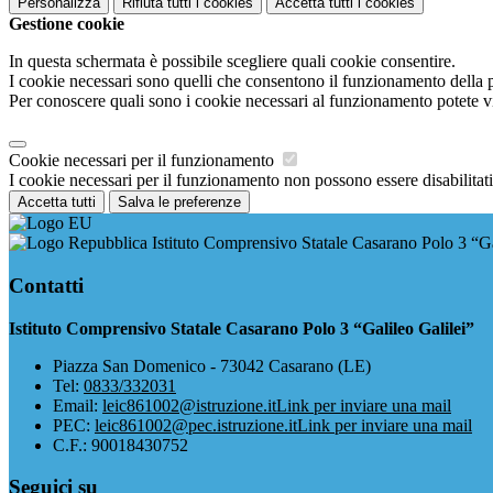
Personalizza
Rifiuta tutti
i cookies
Accetta tutti
i cookies
Gestione cookie
In questa schermata è possibile scegliere quali cookie consentire.
I cookie necessari sono quelli che consentono il funzionamento della pi
Per conoscere quali sono i cookie necessari al funzionamento potete v
Cookie necessari per il funzionamento
I cookie necessari per il funzionamento non possono essere disabilitati.
Accetta tutti
Salva le preferenze
Istituto Comprensivo Statale Casarano Polo 3 “Ga
Contatti
Istituto Comprensivo Statale Casarano Polo 3 “Galileo Galilei”
Piazza San Domenico - 73042 Casarano (LE)
Tel:
0833/332031
Email:
leic861002@istruzione.it
Link per inviare una mail
PEC:
leic861002@pec.istruzione.it
Link per inviare una mail
C.F.: 90018430752
Seguici su