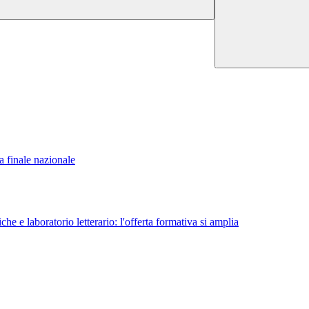
 finale nazionale
e e laboratorio letterario: l'offerta formativa si amplia