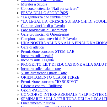
Murales a Scuola
Concorso letterario "Nati per scrivere"
FESTA DELLO SPORT 2025
"La gentilezza che cambia tutto"
"LA LEGALITA' CRESCE SUI BANCHI DI SCUOL
Gara provinciale di pallavolo
Fase provinciale di Badminton
Gare provinciali di Orienteering
Campionati studenteschi di Pallavolo
UNA NOSTRA ALUNNA ALLA FINALE NAZIONA
Gare di atletica
Premiazione concorso STEM-LAB
Incontro sulla legalità
Incontri sulla Legalità
PROGETTO LILT DI EDUCAZIONE ALLA SALU
Incontro sulle malattie rare
Visita all'azienda Quarta Caffè
ORIENTAMENTO CLASSI TERZE
Premiazione concorso "IO SCRIVO"
Giornata contro il Bullismo
Giochi d'Autunno
CONCORSO INTERNAZIONALE "ISLP-POSTER 
SEMINARIO SULLA “CULTURA DELLA LEGALI
Orientamento in uscita