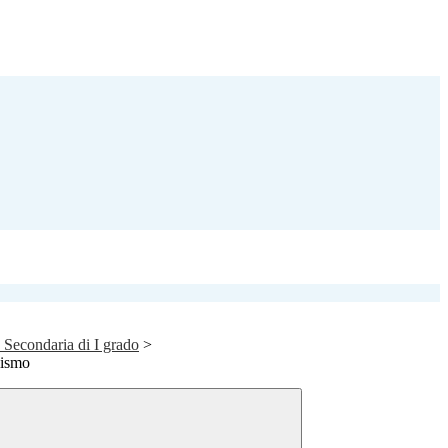
a Secondaria di I grado
>
lismo