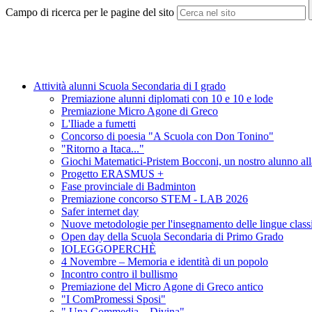
Campo di ricerca per le pagine del sito
Attività alunni Scuola Secondaria di I grado
Premiazione alunni diplomati con 10 e 10 e lode
Premiazione Micro Agone di Greco
L'Iliade a fumetti
Concorso di poesia "A Scuola con Don Tonino"
"Ritorno a Itaca..."
Giochi Matematici-Pristem Bocconi, un nostro alunno alla
Progetto ERASMUS +
Fase provinciale di Badminton
Premiazione concorso STEM - LAB 2026
Safer internet day
Nuove metodologie per l'insegnamento delle lingue classich
Open day della Scuola Secondaria di Primo Grado
IOLEGGOPERCHÈ
4 Novembre – Memoria e identità di un popolo
Incontro contro il bullismo
Premiazione del Micro Agone di Greco antico
"I ComPromessi Sposi"
" Una Commedia....Divina"