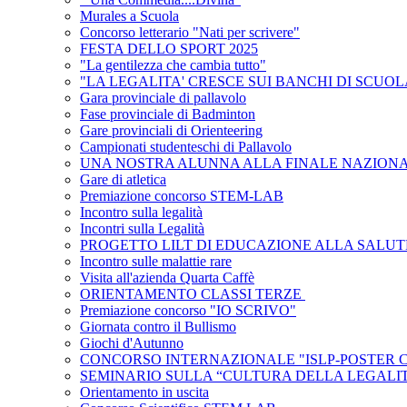
Murales a Scuola
Concorso letterario "Nati per scrivere"
FESTA DELLO SPORT 2025
"La gentilezza che cambia tutto"
"LA LEGALITA' CRESCE SUI BANCHI DI SCUOL
Gara provinciale di pallavolo
Fase provinciale di Badminton
Gare provinciali di Orienteering
Campionati studenteschi di Pallavolo
UNA NOSTRA ALUNNA ALLA FINALE NAZIONA
Gare di atletica
Premiazione concorso STEM-LAB
Incontro sulla legalità
Incontri sulla Legalità
PROGETTO LILT DI EDUCAZIONE ALLA SALU
Incontro sulle malattie rare
Visita all'azienda Quarta Caffè
ORIENTAMENTO CLASSI TERZE
Premiazione concorso "IO SCRIVO"
Giornata contro il Bullismo
Giochi d'Autunno
CONCORSO INTERNAZIONALE "ISLP-POSTER 
SEMINARIO SULLA “CULTURA DELLA LEGALI
Orientamento in uscita