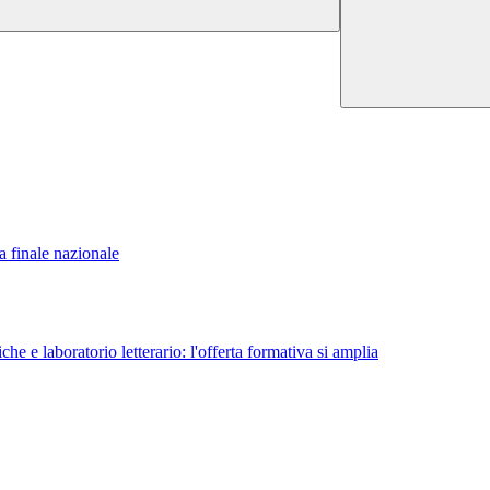
 finale nazionale
e e laboratorio letterario: l'offerta formativa si amplia