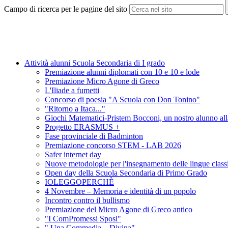
Campo di ricerca per le pagine del sito
Attività alunni Scuola Secondaria di I grado
Premiazione alunni diplomati con 10 e 10 e lode
Premiazione Micro Agone di Greco
L'Iliade a fumetti
Concorso di poesia "A Scuola con Don Tonino"
"Ritorno a Itaca..."
Giochi Matematici-Pristem Bocconi, un nostro alunno alla
Progetto ERASMUS +
Fase provinciale di Badminton
Premiazione concorso STEM - LAB 2026
Safer internet day
Nuove metodologie per l'insegnamento delle lingue classich
Open day della Scuola Secondaria di Primo Grado
IOLEGGOPERCHÈ
4 Novembre – Memoria e identità di un popolo
Incontro contro il bullismo
Premiazione del Micro Agone di Greco antico
"I ComPromessi Sposi"
" Una Commedia....Divina"