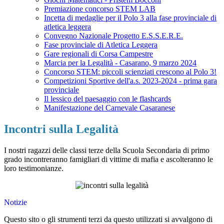
Premiazione concorso STEM LAB
Incetta di medaglie per il Polo 3 alla fase provinciale di
atletica leggera
Convegno Nazionale Progetto E.S.S.E.R.E.
Fase provinciale di Atletica Leggera
Gare regionali di Corsa Campestre
Marcia per la Legalità - Casarano, 9 marzo 2024
Concorso STEM: piccoli scienziati crescono al Polo 3!
Competizioni Sportive dell'a.s. 2023-2024 - prima gara
provinciale
Il lessico del paesaggio con le flashcards
Manifestazione del Carnevale Casaranese
Incontri sulla Legalità
I nostri ragazzi delle classi terze della Scuola Secondaria di primo
grado incontreranno famigliari di vittime di mafia e ascolteranno le
loro testimonianze.
Notizie
Questo sito o gli strumenti terzi da questo utilizzati si avvalgono di