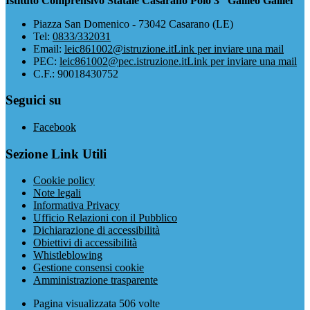
Istituto Comprensivo Statale Casarano Polo 3 “Galileo Galilei”
Piazza San Domenico - 73042 Casarano (LE)
Tel:
0833/332031
Email:
leic861002@istruzione.it
Link per inviare una mail
PEC:
leic861002@pec.istruzione.it
Link per inviare una mail
C.F.: 90018430752
Seguici su
Facebook
Sezione Link Utili
Cookie policy
Note legali
Informativa Privacy
Ufficio Relazioni con il Pubblico
Dichiarazione di accessibilità
Obiettivi di accessibilità
Whistleblowing
Gestione consensi cookie
Amministrazione trasparente
Pagina visualizzata
506
volte