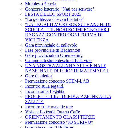
Murales a Scuola
Concorso letterario "Nati per scrivere"
FESTA DELLO SPORT 2025
"La gentilezza che cambia tutto"
"LA LEGALITA' CRESCE SUI BANCHI DI
SCUOLA..." IL NOSTRO IMPEGNO PER I
RAGAZZI CONTRO OGNI FORMA DI
VIOLENZA
Gara provinciale di pallavolo
Fase provinciale di Badminton
Gare provinciali di Orienteering
Campionati studenteschi di Pallavolo
UNA NOSTRA ALUNNA ALLA FINALE
NAZIONALE DEI GIOCHI MATEMATICI
Gare di atletica
Premiazione concorso STEM-LAB
Incontro sulla legalità
Incontri sulla Legalità
PROGETTO LILT DI EDUCAZIONE ALLA
SALUTE
Incontro sulle malattie rare
Visita all'azienda Quarta Caffè
ORIENTAMENTO CLASSI TERZE
Premiazione concorso "IO SCRIVO"
Giornata contro il Bullismo