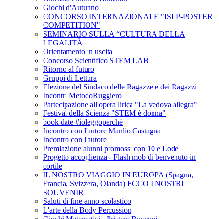
Giochi d'Autunno
CONCORSO INTERNAZIONALE "ISLP-POSTER
COMPETITION"
SEMINARIO SULLA “CULTURA DELLA
LEGALITÀ
Orientamento in uscita
Concorso Scientifico STEM LAB
Ritorno al futuro
Gruppi di Lettura
Elezione del Sindaco delle Ragazze e dei Ragazzi
Incontri MetodoRuggiero
Partecipazione all'opera lirica "La vedova allegra"
Festival della Scienza "STEM è donna"
book date #ioleggoperchè
Incontro con l'autore Manlio Castagna
Incontro con l'autore
Premiazione alunni promossi con 10 e Lode
Progetto accoglienza - Flash mob di benvenuto in
cortile
IL NOSTRO VIAGGIO IN EUROPA (Spagna,
Francia, Svizzera, Olanda) ECCO I NOSTRI
SOUVENIR
Saluti di fine anno scolastico
L'arte della Body Percussion
Giochi Matematici - Pristem Bocconi