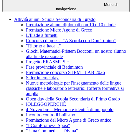
Menu di
navigazione
Attività alunni Scuola Secondaria di I grado
Premiazione alunni diplomati con 10 e 10 e lode
Premiazione Micro Agone di Greco
L'Iliade a fumetti
Concorso di poesia "A Scuola con Don Tonino"
"Ritorno a Itaca..."
Giochi Matematici-Pristem Bocconi, un nostro alunno
alla finale nazionale
Progetto ERASMUS +
Fase provinciale di Badminton
Premiazione concorso STEM - LAB 2026
Safer internet day
Nuove metodologie per l'insegnamento delle lingue
classiche e laboratorio letterario: l'offerta formativa si
amplia
Open day della Scuola Secondaria di Primo Grado
IOLEGGOPERCHÈ
4 Novembre – Memoria e identità di un popolo
Incontro contro il bullismo
Premiazione del Micro Agone di Greco antico
"I ComPromessi Sposi"
" Una Commedia....Divina"