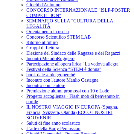
Giochi d'Autunno
CONCORSO INTERNAZIONALE "ISLP-POSTER
COMPETITION"
SEMINARIO SULLA “CULTURA DELLA
LEGALITÀ
Orientamento in uscita
Concorso Scientifico STEM LAB
Ritorno al futuro
Gruppi di Lettura
Elezione del Sindaco delle Ragazze e dei Ragazzi
Incontri MetodoRuggiero
Partecipazione all'opera lirica "La vedova allegra"
Festival della Scienza "STEM è donna"
book date #ioleggoperchè
Incontro con l'autore Manlio Castagna
Incontro con l'autore
Premiazione alunni promossi con 10 e Lode
Progetto accoglienza - Flash mob di benvenuto in
cortile
IL NOSTRO VIAGGIO IN EUROPA (Spagna,
Francia, Svizzera, Olanda) ECCO I NOSTRI
SOUVENIR
Saluti di fine anno scolastico
L'arte della Body Percussion
Giochi Matematici - Pristem Bocconi