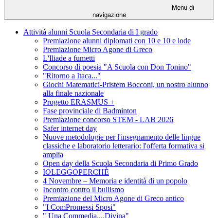
Menu di
navigazione
Attività alunni Scuola Secondaria di I grado
Premiazione alunni diplomati con 10 e 10 e lode
Premiazione Micro Agone di Greco
L'Iliade a fumetti
Concorso di poesia "A Scuola con Don Tonino"
"Ritorno a Itaca..."
Giochi Matematici-Pristem Bocconi, un nostro alunno
alla finale nazionale
Progetto ERASMUS +
Fase provinciale di Badminton
Premiazione concorso STEM - LAB 2026
Safer internet day
Nuove metodologie per l'insegnamento delle lingue
classiche e laboratorio letterario: l'offerta formativa si
amplia
Open day della Scuola Secondaria di Primo Grado
IOLEGGOPERCHÈ
4 Novembre – Memoria e identità di un popolo
Incontro contro il bullismo
Premiazione del Micro Agone di Greco antico
"I ComPromessi Sposi"
" Una Commedia....Divina"