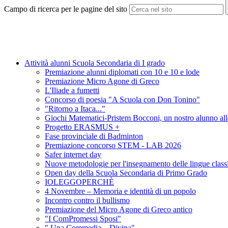
Campo di ricerca per le pagine del sito
Attività alunni Scuola Secondaria di I grado
Premiazione alunni diplomati con 10 e 10 e lode
Premiazione Micro Agone di Greco
L'Iliade a fumetti
Concorso di poesia "A Scuola con Don Tonino"
"Ritorno a Itaca..."
Giochi Matematici-Pristem Bocconi, un nostro alunno alla
Progetto ERASMUS +
Fase provinciale di Badminton
Premiazione concorso STEM - LAB 2026
Safer internet day
Nuove metodologie per l'insegnamento delle lingue classich
Open day della Scuola Secondaria di Primo Grado
IOLEGGOPERCHÈ
4 Novembre – Memoria e identità di un popolo
Incontro contro il bullismo
Premiazione del Micro Agone di Greco antico
"I ComPromessi Sposi"
" Una Commedia....Divina"