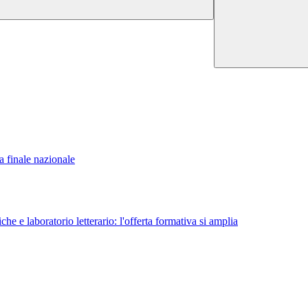
 finale nazionale
e e laboratorio letterario: l'offerta formativa si amplia