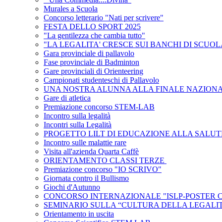
Murales a Scuola
Concorso letterario "Nati per scrivere"
FESTA DELLO SPORT 2025
"La gentilezza che cambia tutto"
"LA LEGALITA' CRESCE SUI BANCHI DI SCUOL
Gara provinciale di pallavolo
Fase provinciale di Badminton
Gare provinciali di Orienteering
Campionati studenteschi di Pallavolo
UNA NOSTRA ALUNNA ALLA FINALE NAZIONA
Gare di atletica
Premiazione concorso STEM-LAB
Incontro sulla legalità
Incontri sulla Legalità
PROGETTO LILT DI EDUCAZIONE ALLA SALU
Incontro sulle malattie rare
Visita all'azienda Quarta Caffè
ORIENTAMENTO CLASSI TERZE
Premiazione concorso "IO SCRIVO"
Giornata contro il Bullismo
Giochi d'Autunno
CONCORSO INTERNAZIONALE "ISLP-POSTER 
SEMINARIO SULLA “CULTURA DELLA LEGALI
Orientamento in uscita