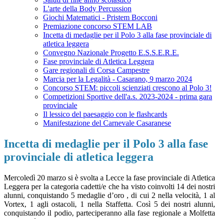
L'arte della Body Percussion
Giochi Matematici - Pristem Bocconi
Premiazione concorso STEM LAB
Incetta di medaglie per il Polo 3 alla fase provinciale di
atletica leggera
Convegno Nazionale Progetto E.S.S.E.R.E.
Fase provinciale di Atletica Leggera
Gare regionali di Corsa Campestre
Marcia per la Legalità - Casarano, 9 marzo 2024
Concorso STEM: piccoli scienziati crescono al Polo 3!
Competizioni Sportive dell'a.s. 2023-2024 - prima gara
provinciale
Il lessico del paesaggio con le flashcards
Manifestazione del Carnevale Casaranese
Incetta di medaglie per il Polo 3 alla fase
provinciale di atletica leggera
Mercoledì 20 marzo si è svolta a Lecce la fase provinciale di Atletica
Leggera per la categoria cadetti/e che ha visto coinvolti 14 dei nostri
alunni, conquistando 5 medaglie d’oro , di cui 2 nella velocità, 1 al
Vortex, 1 agli ostacoli, 1 nella Staffetta. Così 5 dei nostri alunni,
conquistando il podio, parteciperanno alla fase regionale a Molfetta