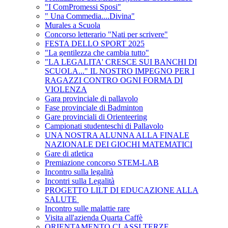
"I ComPromessi Sposi"
" Una Commedia....Divina"
Murales a Scuola
Concorso letterario "Nati per scrivere"
FESTA DELLO SPORT 2025
"La gentilezza che cambia tutto"
"LA LEGALITA' CRESCE SUI BANCHI DI
SCUOLA..." IL NOSTRO IMPEGNO PER I
RAGAZZI CONTRO OGNI FORMA DI
VIOLENZA
Gara provinciale di pallavolo
Fase provinciale di Badminton
Gare provinciali di Orienteering
Campionati studenteschi di Pallavolo
UNA NOSTRA ALUNNA ALLA FINALE
NAZIONALE DEI GIOCHI MATEMATICI
Gare di atletica
Premiazione concorso STEM-LAB
Incontro sulla legalità
Incontri sulla Legalità
PROGETTO LILT DI EDUCAZIONE ALLA
SALUTE
Incontro sulle malattie rare
Visita all'azienda Quarta Caffè
ORIENTAMENTO CLASSI TERZE