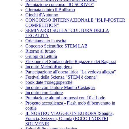
Premiazione concorso "IO SCRIVO"
Giornata contro il Bullismo
Giochi d'Autunno
CONCORSO INTERNAZIONALE "ISLP-POSTER
COMPETITION"
SEMINARIO SULLA “CULTURA DELLA
LEGALITÀ
Orientamento in uscita
Concorso Scientifico STEM LAB
Ritorno al futuro
Gruppi di Lettura
Elezione del Sindaco delle Ragazze e dei Ragazzi
Incontri MetodoRuggiero
Partecipazione all'opera lirica "La vedova allegra"
Festival della Scienza "STEM è donna"
book date #ioleggoperchè
Incontro con l'autore Manlio Castagna
Incontro con l'autore
Premiazione alunni promossi con 10 e Lode
Progetto accoglienza - Flash mob di benvenuto in
cortile
IL NOSTRO VIAGGIO IN EUROPA (Spagna,
Francia, Svizzera, Olanda) ECCO I NOSTRI
SOUVENIR
Saluti di fine anno scolastico