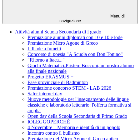
Menu di
navigazione
Attività alunni Scuola Secondaria di I grado
Premiazione alunni diplomati con 10 e 10 e lode
Premiazione Micro Agone di Greco
L'Iliade a fumetti
Concorso di poesia "A Scuola con Don Tonino"
"Ritorno a Itaca..."
Giochi Matematici-Pristem Bocconi, un nostro alunno
alla finale nazionale
Progetto ERASMUS +
Fase provinciale di Badminton
Premiazione concorso STEM - LAB 2026
Safer internet day
Nuove metodologie per l'insegnamento delle lingue
classiche e laboratorio letterario: l'offerta formativa si
amplia
Open day della Scuola Secondaria di Primo Grado
IOLEGGOPERCHÈ
4 Novembre – Memoria e identità di un popolo
Incontro contro il bullismo
Premiazione del Micro Agone di Greco antico