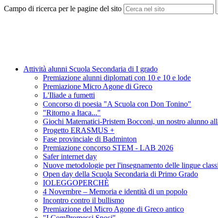
Campo di ricerca per le pagine del sito
Attività alunni Scuola Secondaria di I grado
Premiazione alunni diplomati con 10 e 10 e lode
Premiazione Micro Agone di Greco
L'Iliade a fumetti
Concorso di poesia "A Scuola con Don Tonino"
"Ritorno a Itaca..."
Giochi Matematici-Pristem Bocconi, un nostro alunno alla
Progetto ERASMUS +
Fase provinciale di Badminton
Premiazione concorso STEM - LAB 2026
Safer internet day
Nuove metodologie per l'insegnamento delle lingue classich
Open day della Scuola Secondaria di Primo Grado
IOLEGGOPERCHÈ
4 Novembre – Memoria e identità di un popolo
Incontro contro il bullismo
Premiazione del Micro Agone di Greco antico
"I ComPromessi Sposi"