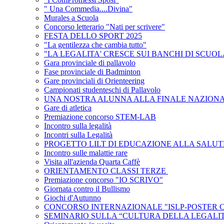
" Una Commedia....Divina"
Murales a Scuola
Concorso letterario "Nati per scrivere"
FESTA DELLO SPORT 2025
"La gentilezza che cambia tutto"
"LA LEGALITA' CRESCE SUI BANCHI DI SCUOL
Gara provinciale di pallavolo
Fase provinciale di Badminton
Gare provinciali di Orienteering
Campionati studenteschi di Pallavolo
UNA NOSTRA ALUNNA ALLA FINALE NAZIONA
Gare di atletica
Premiazione concorso STEM-LAB
Incontro sulla legalità
Incontri sulla Legalità
PROGETTO LILT DI EDUCAZIONE ALLA SALU
Incontro sulle malattie rare
Visita all'azienda Quarta Caffè
ORIENTAMENTO CLASSI TERZE
Premiazione concorso "IO SCRIVO"
Giornata contro il Bullismo
Giochi d'Autunno
CONCORSO INTERNAZIONALE "ISLP-POSTER 
SEMINARIO SULLA “CULTURA DELLA LEGALI