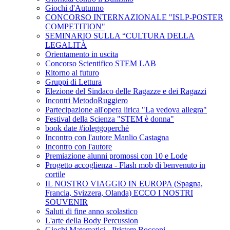
Giochi d'Autunno
CONCORSO INTERNAZIONALE "ISLP-POSTER
COMPETITION"
SEMINARIO SULLA “CULTURA DELLA
LEGALITÀ
Orientamento in uscita
Concorso Scientifico STEM LAB
Ritorno al futuro
Gruppi di Lettura
Elezione del Sindaco delle Ragazze e dei Ragazzi
Incontri MetodoRuggiero
Partecipazione all'opera lirica "La vedova allegra"
Festival della Scienza "STEM è donna"
book date #ioleggoperchè
Incontro con l'autore Manlio Castagna
Incontro con l'autore
Premiazione alunni promossi con 10 e Lode
Progetto accoglienza - Flash mob di benvenuto in
cortile
IL NOSTRO VIAGGIO IN EUROPA (Spagna,
Francia, Svizzera, Olanda) ECCO I NOSTRI
SOUVENIR
Saluti di fine anno scolastico
L'arte della Body Percussion
Giochi Matematici - Pristem Bocconi