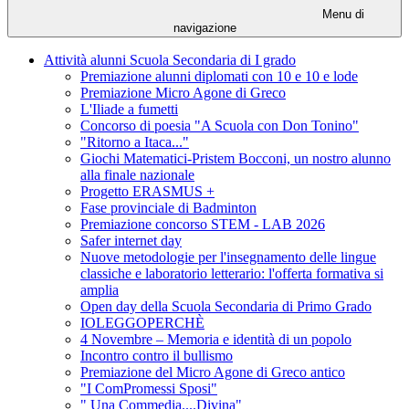
Menu di
navigazione
Attività alunni Scuola Secondaria di I grado
Premiazione alunni diplomati con 10 e 10 e lode
Premiazione Micro Agone di Greco
L'Iliade a fumetti
Concorso di poesia "A Scuola con Don Tonino"
"Ritorno a Itaca..."
Giochi Matematici-Pristem Bocconi, un nostro alunno
alla finale nazionale
Progetto ERASMUS +
Fase provinciale di Badminton
Premiazione concorso STEM - LAB 2026
Safer internet day
Nuove metodologie per l'insegnamento delle lingue
classiche e laboratorio letterario: l'offerta formativa si
amplia
Open day della Scuola Secondaria di Primo Grado
IOLEGGOPERCHÈ
4 Novembre – Memoria e identità di un popolo
Incontro contro il bullismo
Premiazione del Micro Agone di Greco antico
"I ComPromessi Sposi"
" Una Commedia....Divina"