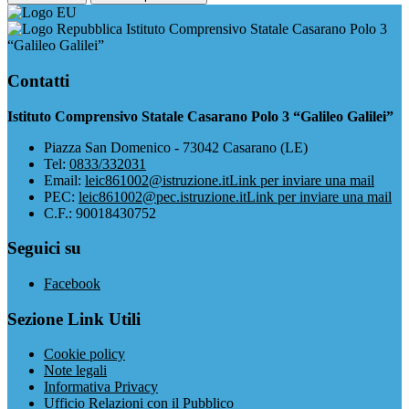
Istituto Comprensivo Statale Casarano Polo 3
“Galileo Galilei”
Contatti
Istituto Comprensivo Statale Casarano Polo 3 “Galileo Galilei”
Piazza San Domenico - 73042 Casarano (LE)
Tel:
0833/332031
Email:
leic861002@istruzione.it
Link per inviare una mail
PEC:
leic861002@pec.istruzione.it
Link per inviare una mail
C.F.: 90018430752
Seguici su
Facebook
Sezione Link Utili
Cookie policy
Note legali
Informativa Privacy
Ufficio Relazioni con il Pubblico