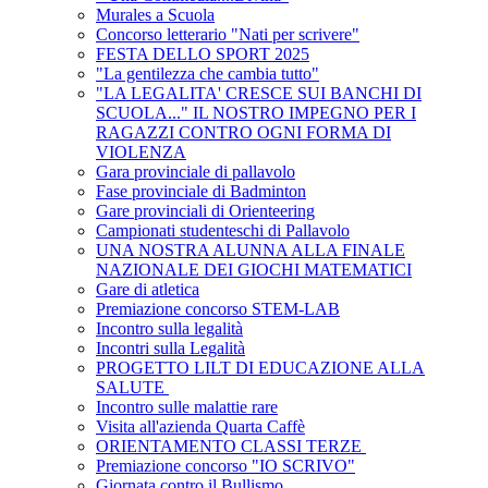
Murales a Scuola
Concorso letterario "Nati per scrivere"
FESTA DELLO SPORT 2025
"La gentilezza che cambia tutto"
"LA LEGALITA' CRESCE SUI BANCHI DI
SCUOLA..." IL NOSTRO IMPEGNO PER I
RAGAZZI CONTRO OGNI FORMA DI
VIOLENZA
Gara provinciale di pallavolo
Fase provinciale di Badminton
Gare provinciali di Orienteering
Campionati studenteschi di Pallavolo
UNA NOSTRA ALUNNA ALLA FINALE
NAZIONALE DEI GIOCHI MATEMATICI
Gare di atletica
Premiazione concorso STEM-LAB
Incontro sulla legalità
Incontri sulla Legalità
PROGETTO LILT DI EDUCAZIONE ALLA
SALUTE
Incontro sulle malattie rare
Visita all'azienda Quarta Caffè
ORIENTAMENTO CLASSI TERZE
Premiazione concorso "IO SCRIVO"
Giornata contro il Bullismo