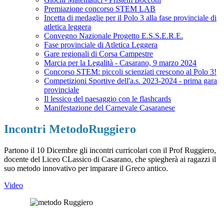
Premiazione concorso STEM LAB
Incetta di medaglie per il Polo 3 alla fase provinciale di
atletica leggera
Convegno Nazionale Progetto E.S.S.E.R.E.
Fase provinciale di Atletica Leggera
Gare regionali di Corsa Campestre
Marcia per la Legalità - Casarano, 9 marzo 2024
Concorso STEM: piccoli scienziati crescono al Polo 3!
Competizioni Sportive dell'a.s. 2023-2024 - prima gara
provinciale
Il lessico del paesaggio con le flashcards
Manifestazione del Carnevale Casaranese
Incontri MetodoRuggiero
Partono il 10 Dicembre gli incontri curricolari con il Prof Ruggiero,
docente del Liceo CLassico di Casarano, che spiegherà ai ragazzi il
suo metodo innovativo per imparare il Greco antico.
Video