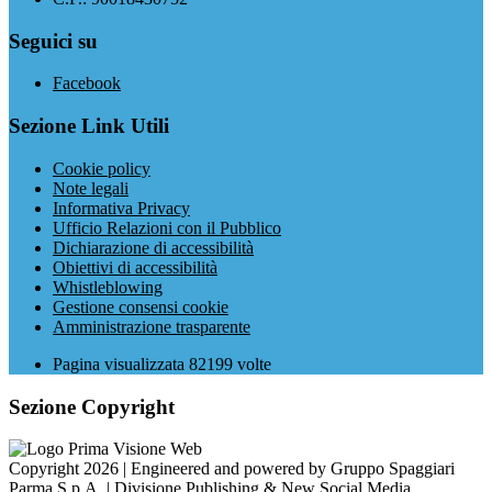
Seguici su
Facebook
Sezione Link Utili
Cookie policy
Note legali
Informativa Privacy
Ufficio Relazioni con il Pubblico
Dichiarazione di accessibilità
Obiettivi di accessibilità
Whistleblowing
Gestione consensi cookie
Amministrazione trasparente
Pagina visualizzata
82199
volte
Sezione Copyright
Copyright 2026 | Engineered and powered by Gruppo Spaggiari
Parma S.p.A. | Divisione Publishing & New Social Media