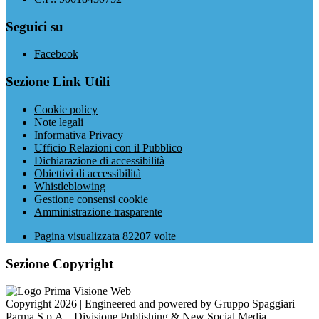
Seguici su
Facebook
Sezione Link Utili
Cookie policy
Note legali
Informativa Privacy
Ufficio Relazioni con il Pubblico
Dichiarazione di accessibilità
Obiettivi di accessibilità
Whistleblowing
Gestione consensi cookie
Amministrazione trasparente
Pagina visualizzata
82207
volte
Sezione Copyright
Copyright 2026 | Engineered and powered by Gruppo Spaggiari
Parma S.p.A. | Divisione Publishing & New Social Media