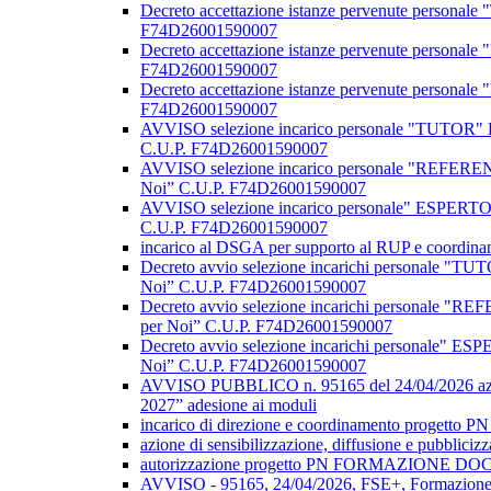
Decreto accettazione istanze pervenute person
F74D26001590007
Decreto accettazione istanze pervenute person
F74D26001590007
Decreto accettazione istanze pervenute person
F74D26001590007
AVVISO selezione incarico personale "TUTOR" 
C.U.P. F74D26001590007
AVVISO selezione incarico personale "REFEREN
Noi” C.U.P. F74D26001590007
AVVISO selezione incarico personale" ESPERTO
C.U.P. F74D26001590007
incarico al DSGA per supporto al RUP e coordi
Decreto avvio selezione incarichi personale "
Noi” C.U.P. F74D26001590007
Decreto avvio selezione incarichi personale "
per Noi” C.U.P. F74D26001590007
Decreto avvio selezione incarichi personale" 
Noi” C.U.P. F74D26001590007
AVVISO PUBBLICO n. 95165 del 24/04/2026 azioni 
2027” adesione ai moduli
incarico di direzione e coordinamento progetto
azione di sensibilizzazione, diffusione e pubbli
autorizzazione progetto PN FORMAZIONE DOC
AVVISO - 95165, 24/04/2026, FSE+, Formazi