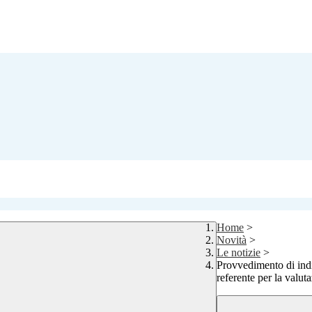
Home
>
Novità
>
Le notizie
>
Provvedimento di indi
referente per la valu