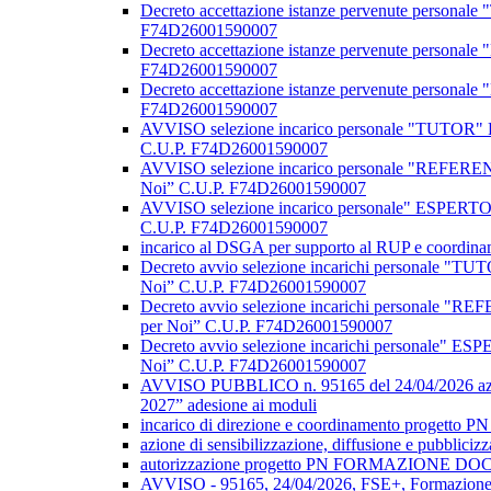
Decreto accettazione istanze pervenute person
F74D26001590007
Decreto accettazione istanze pervenute person
F74D26001590007
Decreto accettazione istanze pervenute person
F74D26001590007
AVVISO selezione incarico personale "TUTOR" 
C.U.P. F74D26001590007
AVVISO selezione incarico personale "REFEREN
Noi” C.U.P. F74D26001590007
AVVISO selezione incarico personale" ESPERTO
C.U.P. F74D26001590007
incarico al DSGA per supporto al RUP e coordi
Decreto avvio selezione incarichi personale "
Noi” C.U.P. F74D26001590007
Decreto avvio selezione incarichi personale "
per Noi” C.U.P. F74D26001590007
Decreto avvio selezione incarichi personale" 
Noi” C.U.P. F74D26001590007
AVVISO PUBBLICO n. 95165 del 24/04/2026 azioni 
2027” adesione ai moduli
incarico di direzione e coordinamento progetto
azione di sensibilizzazione, diffusione e pubbli
autorizzazione progetto PN FORMAZIONE DOC
AVVISO - 95165, 24/04/2026, FSE+, Formazi