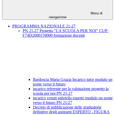
Menu di
navigazione
PROGRAMMA NAZIONALE 21-27
PN 21-27 Progetto "LA SCUOLA PER NOI" CUP:
F74D2600159000 formazione docenti
Bardoscia Maria Grazia Incarico tutor modulo un
ponte verso il futuro
incarico referente per la valutazione progetto la
scuola per noi PN 21-27
incarico venuti gabriella esperto modulo un ponte
verso il futuro PN 21/27
Decreto di pubblicazione delle graduatorie
definitive degli aspiranti ESPERTO - FIGURA