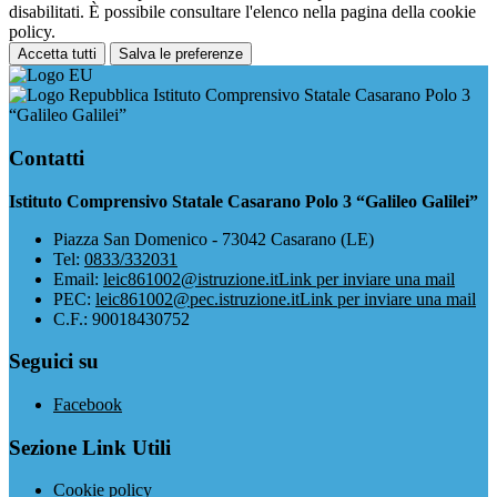
disabilitati. È possibile consultare l'elenco nella pagina della cookie
policy.
Accetta tutti
Salva le preferenze
Istituto Comprensivo Statale Casarano Polo 3
“Galileo Galilei”
Contatti
Istituto Comprensivo Statale Casarano Polo 3 “Galileo Galilei”
Piazza San Domenico - 73042 Casarano (LE)
Tel:
0833/332031
Email:
leic861002@istruzione.it
Link per inviare una mail
PEC:
leic861002@pec.istruzione.it
Link per inviare una mail
C.F.: 90018430752
Seguici su
Facebook
Sezione Link Utili
Cookie policy