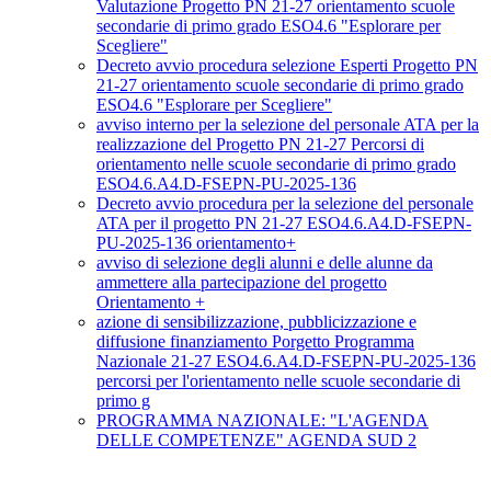
Valutazione Progetto PN 21-27 orientamento scuole
secondarie di primo grado ESO4.6 "Esplorare per
Scegliere"
Decreto avvio procedura selezione Esperti Progetto PN
21-27 orientamento scuole secondarie di primo grado
ESO4.6 "Esplorare per Scegliere"
avviso interno per la selezione del personale ATA per la
realizzazione del Progetto PN 21-27 Percorsi di
orientamento nelle scuole secondarie di primo grado
ESO4.6.A4.D-FSEPN-PU-2025-136
Decreto avvio procedura per la selezione del personale
ATA per il progetto PN 21-27 ESO4.6.A4.D-FSEPN-
PU-2025-136 orientamento+
avviso di selezione degli alunni e delle alunne da
ammettere alla partecipazione del progetto
Orientamento +
azione di sensibilizzazione, pubblicizzazione e
diffusione finanziamento Porgetto Programma
Nazionale 21-27 ESO4.6.A4.D-FSEPN-PU-2025-136
percorsi per l'orientamento nelle scuole secondarie di
primo g
PROGRAMMA NAZIONALE: "L'AGENDA
DELLE COMPETENZE" AGENDA SUD 2