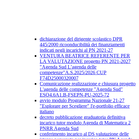
dichiarazione del dirigente scolastico DPR
445/2000 ricoonducibilità dei finanziamenti
indicati negli incarichi al PN 2021-27
VENTURA BEATRICE REFERENTE PER
LA VALUTAZIONE progetto PN 2021-2027
"Agenda Sud L’agenda delle
competenze"A.S.2025/2026 CUP
F74D25000320007
Comunicazione realizzazione e chiusura progetto
L'agenda delle competenze "Agenda Sud"
ESO4.6A1.B-FSEPN-PU-2025-72
avvio modulo Programma Nazionale 21-27
"Esplorare per Scegliere" l'e-portfolio efficace
italiano
decreto pubblicazione graduatoria definitiva
incarico tutor modulo Agenda di Matematica 2
PNRR Agenda Sud
conferimento incarico al DS valutazione delle