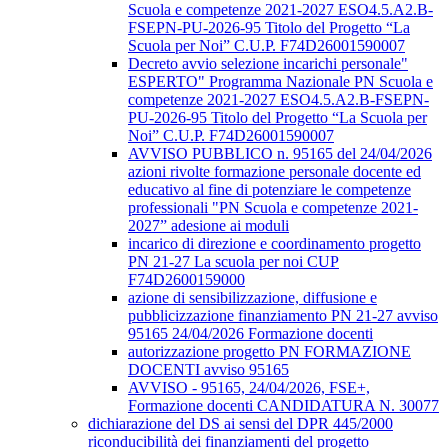
Scuola e competenze 2021-2027 ESO4.5.A2.B-
FSEPN-PU-2026-95 Titolo del Progetto “La
Scuola per Noi” C.U.P. F74D26001590007
Decreto avvio selezione incarichi personale"
ESPERTO" Programma Nazionale PN Scuola e
competenze 2021-2027 ESO4.5.A2.B-FSEPN-
PU-2026-95 Titolo del Progetto “La Scuola per
Noi” C.U.P. F74D26001590007
AVVISO PUBBLICO n. 95165 del 24/04/2026
azioni rivolte formazione personale docente ed
educativo al fine di potenziare le competenze
professionali "PN Scuola e competenze 2021-
2027” adesione ai moduli
incarico di direzione e coordinamento progetto
PN 21-27 La scuola per noi CUP
F74D2600159000
azione di sensibilizzazione, diffusione e
pubblicizzazione finanziamento PN 21-27 avviso
95165 24/04/2026 Formazione docenti
autorizzazione progetto PN FORMAZIONE
DOCENTI avviso 95165
AVVISO - 95165, 24/04/2026, FSE+,
Formazione docenti CANDIDATURA N. 30077
dichiarazione del DS ai sensi del DPR 445/2000
riconducibilità dei finanziamenti del progetto