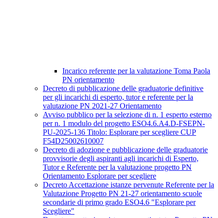
Incarico referente per la valutazione Toma Paola
PN orientamento
Decreto di pubblicazione delle graduatorie definitive
per gli incarichi di esperto, tutor e referente per la
valutazione PN 2021-27 Orientamento
Avviso pubblico per la selezione di n. 1 esperto esterno
per n. 1 modulo del progetto ESO4.6.A4.D-FSEPN-
PU-2025-136 Titolo: Esplorare per scegliere CUP
F54D25002610007
Decreto di adozione e pubblicazione delle graduatorie
provvisorie degli aspiranti agli incarichi di Esperto,
Tutor e Referente per la valutazione progetto PN
Orientamento Esplorare per scegliere
Decreto Accettazione istanze pervenute Referente per la
Valutazione Progetto PN 21-27 orientamento scuole
secondarie di primo grado ESO4.6 "Esplorare per
Scegliere"