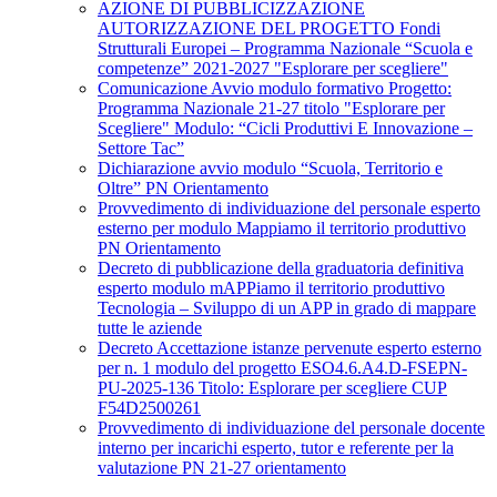
AZIONE DI PUBBLICIZZAZIONE
AUTORIZZAZIONE DEL PROGETTO Fondi
Strutturali Europei – Programma Nazionale “Scuola e
competenze” 2021-2027 "Esplorare per scegliere"
Comunicazione Avvio modulo formativo Progetto:
Programma Nazionale 21-27 titolo "Esplorare per
Scegliere" Modulo: “Cicli Produttivi E Innovazione –
Settore Tac”
Dichiarazione avvio modulo “Scuola, Territorio e
Oltre” PN Orientamento
Provvedimento di individuazione del personale esperto
esterno per modulo Mappiamo il territorio produttivo
PN Orientamento
Decreto di pubblicazione della graduatoria definitiva
esperto modulo mAPPiamo il territorio produttivo
Tecnologia – Sviluppo di un APP in grado di mappare
tutte le aziende
Decreto Accettazione istanze pervenute esperto esterno
per n. 1 modulo del progetto ESO4.6.A4.D-FSEPN-
PU-2025-136 Titolo: Esplorare per scegliere CUP
F54D2500261
Provvedimento di individuazione del personale docente
interno per incarichi esperto, tutor e referente per la
valutazione PN 21-27 orientamento