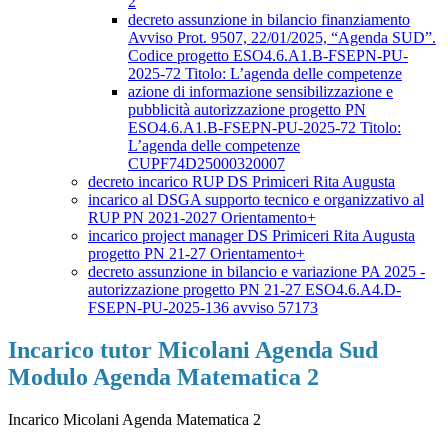
2
decreto assunzione in bilancio finanziamento
Avviso Prot. 9507, 22/01/2025, “Agenda SUD”.
Codice progetto ESO4.6.A1.B-FSEPN-PU-
2025-72 Titolo: L’agenda delle competenze
azione di informazione sensibilizzazione e
pubblicità autorizzazione progetto PN
ESO4.6.A1.B-FSEPN-PU-2025-72 Titolo:
L’agenda delle competenze
CUPF74D25000320007
decreto incarico RUP DS Primiceri Rita Augusta
incarico al DSGA supporto tecnico e organizzativo al
RUP PN 2021-2027 Orientamento+
incarico project manager DS Primiceri Rita Augusta
progetto PN 21-27 Orientamento+
decreto assunzione in bilancio e variazione PA 2025 -
autorizzazione progetto PN 21-27 ESO4.6.A4.D-
FSEPN-PU-2025-136 avviso 57173
Incarico tutor Micolani Agenda Sud
Modulo Agenda Matematica 2
Incarico Micolani Agenda Matematica 2