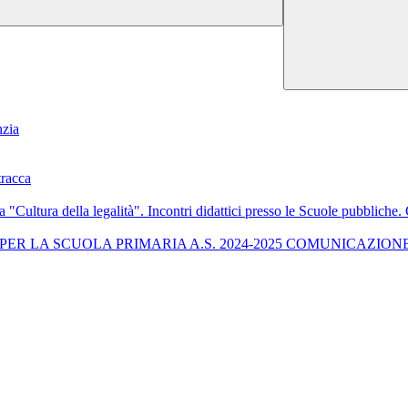
nzia
tracca
a "Cultura della legalità". Incontri didattici presso le Scuole pubbliche
ER LA SCUOLA PRIMARIA A.S. 2024-2025 COMUNICAZIO