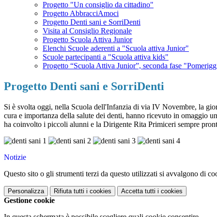
Progetto "Un consiglio da cittadino"
Progetto AbbracciAmoci
Progetto Denti sani e SorriDenti
Visita al Consiglio Regionale
Progetto Scuola Attiva Junior
Elenchi Scuole aderenti a "Scuola attiva Junior"
Scuole partecipanti a "Scuola attiva kids"
Progetto “Scuola Attiva Junior”, seconda fase "Pomeriggi
Progetto Denti sani e SorriDenti
Si è svolta oggi, nella Scuola dell'Infanzia di via IV Novembre, la gio
cura e importanza della salute dei denti, hanno ricevuto in omaggio un 
ha coinvolto i piccoli alunni e la Dirigente Rita Primiceri sempre pront
Notizie
Questo sito o gli strumenti terzi da questo utilizzati si avvalgono di coo
Personalizza
Rifiuta tutti
i cookies
Accetta tutti
i cookies
Gestione cookie
In questa schermata è possibile scegliere quali cookie consentire.