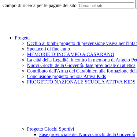
Campo di ricerca per le pagine del sito
Progetti
Occhio ai bimbi-progetto di prevenzione visiva per l'infa
Spettacoli di fine anno
MEMORIE D’INCIAMPO A CASARANO
La città della Legalità, incontro in memoria di Angelo Pe
Nuovi Giochi della Gioventù, fase provinciale di atletica
Contributo dell'Arma dei Carabinieri alla formazione dell
Conclusione progetto Scuola Attiva Kids
PROGETTO NAZIONALE SCUOLA ATTIVA KIDS P
Progetto Giochi Sportivi
Fase provinciale dei Nuovi Giochi della Gioventù