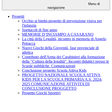
Menu di
navigazione
Progetti
Occhio ai bimbi-progetto di prevenzione visiva per
l'infanzia
Spettacoli di fine anno
MEMORIE D’INCIAMPO A CASARANO
La città della Legalità, incontro in memoria di Angelo
Petracca
Nuovi Giochi della Gioventù, fase provinciale di
atletica
Contributo dell'Arma dei Carabinieri alla formazione
della "Cultura della legalità". Incontri didattici presso le
Scuole pubbliche. Comunicazioni
Conclusione progetto Scuola Attiva Kids
PROGETTO NAZIONALE SCUOLA ATTIVA
KIDS PER LA SCUOLA PRIMARIA A.S. 2024-
2025 COMUNICAZIONE ATTIVITA DI
CONCLUSIONE PROGGETTO
Progetto Giochi Sportivi