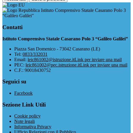
Istituto Comprensivo Statale Casarano Polo 3
“Galileo Galilei”
Contatti
Istituto Comprensivo Statale Casarano Polo 3 “Galileo Galilei”
Piazza San Domenico - 73042 Casarano (LE)
Tel:
0833/332031
Email:
leic861002@istruzione.it
Link per inviare una mail
PEC:
leic861002@pec.istruzione.it
Link per inviare una mail
C.F.: 90018430752
Seguici su
Facebook
Sezione Link Utili
Cookie policy
Note legali
Informativa Privacy
Ufficio Relazioni con il Pubblico