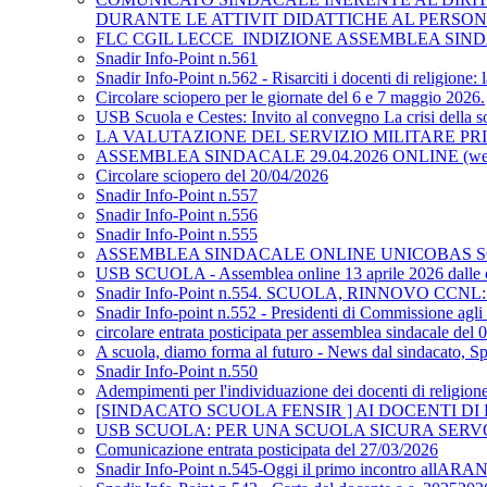
DURANTE LE ATTIVIT DIDATTICHE AL PERSO
FLC CGIL LECCE_INDIZIONE ASSEMBLEA SIND
Snadir Info-Point n.561
Snadir Info-Point n.562 - Risarciti i docenti di religione:
Circolare sciopero per le giornate del 6 e 7 maggio 2026.
USB Scuola e Cestes: Invito al convegno La crisi della so
LA VALUTAZIONE DEL SERVIZIO MILITARE PRIMA
ASSEMBLEA SINDACALE 29.04.2026 ONLINE (w
Circolare sciopero del 20/04/2026
Snadir Info-Point n.557
Snadir Info-Point n.556
Snadir Info-Point n.555
ASSEMBLEA SINDACALE ONLINE UNICOBAS SCUO
USB SCUOLA - Assemblea online 13 aprile 2026 dalle or
Snadir Info-Point n.554. SCUOLA, RINNOVO CCNL: bene
Snadir Info-point n.552 - Presidenti di Commissione agli 
circolare entrata posticipata per assemblea sindacale del
A scuola, diamo forma al futuro - News dal sindacato, 
Snadir Info-Point n.550
Adempimenti per l'individuazione dei docenti di religion
[SINDACATO SCUOLA FENSIR ] AI DOCENTI D
USB SCUOLA: PER UNA SCUOLA SICURA SER
Comunicazione entrata posticipata del 27/03/2026
Snadir Info-Point n.545-Oggi il primo incontro allARAN p