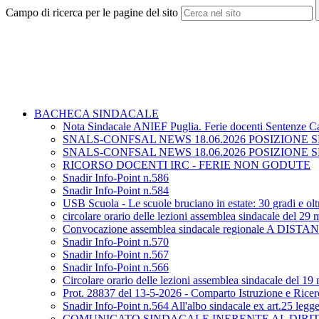
Campo di ricerca per le pagine del sito
BACHECA SINDACALE
Nota Sindacale ANIEF Puglia. Ferie docenti Sentenze
SNALS-CONFSAL NEWS 18.06.2026 POSIZIONE
SNALS-CONFSAL NEWS 18.06.2026 POSIZIONE
RICORSO DOCENTI IRC - FERIE NON GODUTE
Snadir Info-Point n.586
Snadir Info-Point n.584
USB Scuola - Le scuole bruciano in estate: 30 gradi e oltr
circolare orario delle lezioni assemblea sindacale del 29
Convocazione assemblea sindacale regionale A DISTAN
Snadir Info-Point n.570
Snadir Info-Point n.567
Snadir Info-Point n.566
Circolare orario delle lezioni assemblea sindacale del 1
Prot. 28837 del 13-5-2026 - Comparto Istruzione e Ricerca
Snadir Info-Point n.564 All'albo sindacale ex art.25 leg
COMUNICATO SINDACALE INERENTE AL DIRITTO