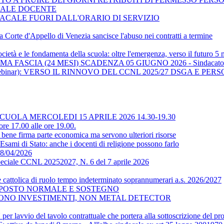
NALE DOCENTE
ACALE FUORI DALL'ORARIO DI SERVIZIO
 la Corte d'Appello di Venezia sancisce l'abuso nei contratti a termine
cietà e le fondamenta della scuola: oltre l'emergenza, verso il futuro 
 FASCIA (24 MESI) SCADENZA 05 GIUGNO 2026 - Sindacato 
ebinar): VERSO IL RINNOVO DEL CCNL 2025/27 DSGA E P
LA MERCOLEDI 15 APRILE 2026 14.30-19.30
e 17.00 alle ore 19.00.
 firma parte economica ma servono ulteriori risorse
Esami di Stato: anche i docenti di religione possono farlo
 08/04/2026
Speciale CCNL 20252027, N. 6 del 7 aprile 2026
e cattolica di ruolo tempo indeterminato soprannumerari a.s. 2026/2027
I POSTO NORMALE E SOSTEGNO
VONO INVESTIMENTI, NON METAL DETECTOR
er lavvio del tavolo contrattuale che portera alla sottoscrizione del