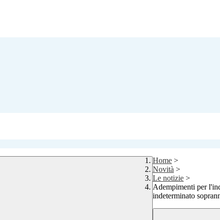
Home
>
Novità
>
Le notizie
>
Adempimenti per l'ind
indeterminato sopran