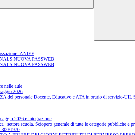
 Cassazione_ANIEF
 SNALS NUOVA PASSWEB
 SNALS NUOVA PASSWEB
e nelle aule
 maggio 2026
ZA del personale Docente, Educativo e ATA in orario di servizio-
9 maggio 2026 e integrazione
_ settore scuola. Sciopero generale di tutte le categorie pubbliche e p
ge 300/1970
 A FRUIRE DEI GIORNI RETRIBUITI DI PERMESSO PERSO