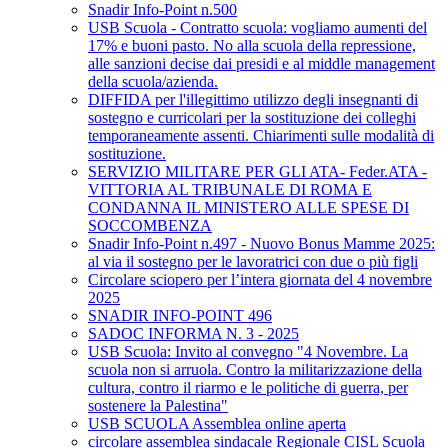
Snadir Info-Point n.500
USB Scuola - Contratto scuola: vogliamo aumenti del
17% e buoni pasto. No alla scuola della repressione,
alle sanzioni decise dai presidi e al middle management
della scuola/azienda.
DIFFIDA per l'illegittimo utilizzo degli insegnanti di
sostegno e curricolari per la sostituzione dei colleghi
temporaneamente assenti. Chiarimenti sulle modalità di
sostituzione.
SERVIZIO MILITARE PER GLI ATA- Feder.ATA -
VITTORIA AL TRIBUNALE DI ROMA E
CONDANNA IL MINISTERO ALLE SPESE DI
SOCCOMBENZA
Snadir Info-Point n.497 - Nuovo Bonus Mamme 2025:
al via il sostegno per le lavoratrici con due o più figli
Circolare sciopero per l’intera giornata del 4 novembre
2025
SNADIR INFO-POINT 496
SADOC INFORMA N. 3 - 2025
USB Scuola: Invito al convegno "4 Novembre. La
scuola non si arruola. Contro la militarizzazione della
cultura, contro il riarmo e le politiche di guerra, per
sostenere la Palestina"
USB SCUOLA Assemblea online aperta
circolare assemblea sindacale Regionale CISL Scuola