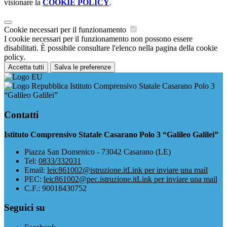
visionare la
COOKIE POLICY
.
Cookie necessari per il funzionamento
I cookie necessari per il funzionamento non possono essere
disabilitati. È possibile consultare l'elenco nella pagina della cookie
policy.
Accetta tutti
Salva le preferenze
Istituto Comprensivo Statale Casarano Polo 3
“Galileo Galilei”
Contatti
Istituto Comprensivo Statale Casarano Polo 3 “Galileo Galilei”
Piazza San Domenico - 73042 Casarano (LE)
Tel:
0833/332031
Email:
leic861002@istruzione.it
Link per inviare una mail
PEC:
leic861002@pec.istruzione.it
Link per inviare una mail
C.F.: 90018430752
Seguici su