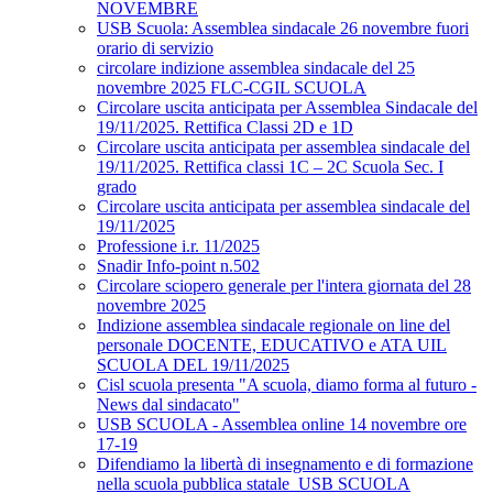
NOVEMBRE
USB Scuola: Assemblea sindacale 26 novembre fuori
orario di servizio
circolare indizione assemblea sindacale del 25
novembre 2025 FLC-CGIL SCUOLA
Circolare uscita anticipata per Assemblea Sindacale del
19/11/2025. Rettifica Classi 2D e 1D
Circolare uscita anticipata per assemblea sindacale del
19/11/2025. Rettifica classi 1C – 2C Scuola Sec. I
grado
Circolare uscita anticipata per assemblea sindacale del
19/11/2025
Professione i.r. 11/2025
Snadir Info-point n.502
Circolare sciopero generale per l'intera giornata del 28
novembre 2025
Indizione assemblea sindacale regionale on line del
personale DOCENTE, EDUCATIVO e ATA UIL
SCUOLA DEL 19/11/2025
Cisl scuola presenta "A scuola, diamo forma al futuro -
News dal sindacato"
USB SCUOLA - Assemblea online 14 novembre ore
17-19
Difendiamo la libertà di insegnamento e di formazione
nella scuola pubblica statale_USB SCUOLA