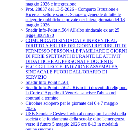
maggio 2026 e integrazione
Prot. 28837 del 13-5-2026 - Comparto Istruzione e
Ricerca_ settore scuola. Sciopero generale di tutte le
categorie pubbliche e private per intera giornata del 18
maggio 2026
Snadir Info-Point n.564 All'albo sindacale ex art.25
legge 300/1970
COMUNICATO SINDACALE INERENTE AL
DIRITTO A FRUIRE DEI GIORNI RETRIBUITI DI
PERMESSO PERSONALE/FAMILIARE E GIORNI
DI FERIE SPETTANTI DURANTE LE ATTIVIT
DIDATTICHE AL PERSONALE DOCENTE
FLC CGIL LECCE_INDIZIONE ASSEMBLEA
SINDACALE FUORI DALL'ORARIO DI
SERVIZIO
Snadir Info-Point n.561
Snadir Info-Point n.562 - Risarciti i docenti di religione:
la Corte d'Appello di Venezia sancisce l'abuso nei
contratti a termine
Circolare sciopero per le giornate del 6 e 7 maggio
2026.
USB Scuola e Cestes: Invito al convegno La crisi della
società e le fondamenta della scuola: oltre l'emergenza,
verso il futuro 5 maggio 2026 ore 8-13 in modalità
online sincrona