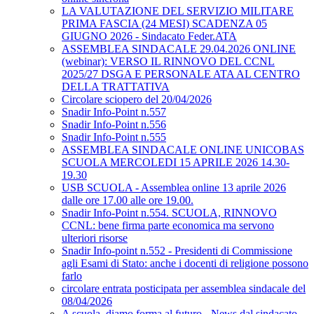
LA VALUTAZIONE DEL SERVIZIO MILITARE
PRIMA FASCIA (24 MESI) SCADENZA 05
GIUGNO 2026 - Sindacato Feder.ATA
ASSEMBLEA SINDACALE 29.04.2026 ONLINE
(webinar): VERSO IL RINNOVO DEL CCNL
2025/27 DSGA E PERSONALE ATA AL CENTRO
DELLA TRATTATIVA
Circolare sciopero del 20/04/2026
Snadir Info-Point n.557
Snadir Info-Point n.556
Snadir Info-Point n.555
ASSEMBLEA SINDACALE ONLINE UNICOBAS
SCUOLA MERCOLEDI 15 APRILE 2026 14.30-
19.30
USB SCUOLA - Assemblea online 13 aprile 2026
dalle ore 17.00 alle ore 19.00.
Snadir Info-Point n.554. SCUOLA, RINNOVO
CCNL: bene firma parte economica ma servono
ulteriori risorse
Snadir Info-point n.552 - Presidenti di Commissione
agli Esami di Stato: anche i docenti di religione possono
farlo
circolare entrata posticipata per assemblea sindacale del
08/04/2026
A scuola, diamo forma al futuro - News dal sindacato,