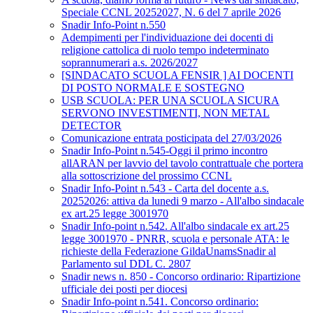
Speciale CCNL 20252027, N. 6 del 7 aprile 2026
Snadir Info-Point n.550
Adempimenti per l'individuazione dei docenti di
religione cattolica di ruolo tempo indeterminato
soprannumerari a.s. 2026/2027
[SINDACATO SCUOLA FENSIR ] AI DOCENTI
DI POSTO NORMALE E SOSTEGNO
USB SCUOLA: PER UNA SCUOLA SICURA
SERVONO INVESTIMENTI, NON METAL
DETECTOR
Comunicazione entrata posticipata del 27/03/2026
Snadir Info-Point n.545-Oggi il primo incontro
allARAN per lavvio del tavolo contrattuale che portera
alla sottoscrizione del prossimo CCNL
Snadir Info-Point n.543 - Carta del docente a.s.
20252026: attiva da lunedi 9 marzo - All'albo sindacale
ex art.25 legge 3001970
Snadir Info-point n.542. All'albo sindacale ex art.25
legge 3001970 - PNRR, scuola e personale ATA: le
richieste della Federazione GildaUnamsSnadir al
Parlamento sul DDL C. 2807
Snadir news n. 850 - Concorso ordinario: Ripartizione
ufficiale dei posti per diocesi
Snadir Info-point n.541. Concorso ordinario: