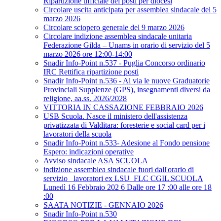
Ripartizione ufficiale dei posti per diocesi
Circolare uscita anticipata per assemblea sindacale del 5
marzo 2026
Circolare sciopero generale del 9 marzo 2026
Circolare indizione assemblea sindacale unitaria
Federazione Gilda – Unams in orario di servizio del 5
marzo 2026 ore 12:00-14:00
Snadir Info-Point n.537 - Puglia Concorso ordinario
IRC Rettifica ripartizione posti
Snadir Info-Point n.536 - Al via le nuove Graduatorie
Provinciali Supplenze (GPS), insegnamenti diversi da
religione, aa.ss. 2026/2028
VITTORIA IN CASSAZIONE FEBBRAIO 2026
USB Scuola. Nasce il ministero dell'assistenza
privatizzata di Valditara: foresterie e social card per i
lavoratori della scuola
Snadir Info-Point n.533- Adesione al Fondo pensione
Espero: indicazioni operative
Avviso sindacale ASA SCUOLA
indizione assemblea sindacale fuori dall'orario di
servizio _lavoratori ex LSU_FLC CGIL SCUOLA
Lunedì 16 Febbraio 202 6 Dalle ore 17 :00 alle ore 18
:00
SAATA NOTIZIE - GENNAIO 2026
Snadir Info-Point n.530