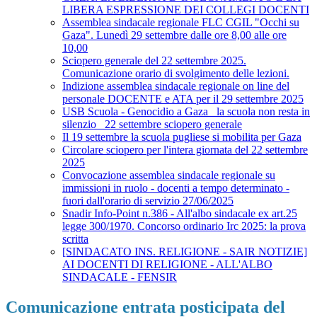
LIBERA ESPRESSIONE DEI COLLEGI DOCENTI
Assemblea sindacale regionale FLC CGIL "Occhi su
Gaza". Lunedì 29 settembre dalle ore 8,00 alle ore
10,00
Sciopero generale del 22 settembre 2025.
Comunicazione orario di svolgimento delle lezioni.
Indizione assemblea sindacale regionale on line del
personale DOCENTE e ATA per il 29 settembre 2025
USB Scuola - Genocidio a Gaza_ la scuola non resta in
silenzio_ 22 settembre sciopero generale
Il 19 settembre la scuola pugliese si mobilita per Gaza
Circolare sciopero per l'intera giornata del 22 settembre
2025
Convocazione assemblea sindacale regionale su
immissioni in ruolo - docenti a tempo determinato -
fuori dall'orario di servizio 27/06/2025
Snadir Info-Point n.386 - All'albo sindacale ex art.25
legge 300/1970. Concorso ordinario Irc 2025: la prova
scritta
[SINDACATO INS. RELIGIONE - SAIR NOTIZIE]
AI DOCENTI DI RELIGIONE - ALL'ALBO
SINDACALE - FENSIR
Comunicazione entrata posticipata del