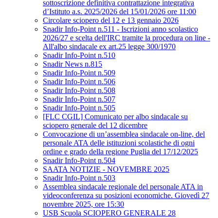
sottoscrizione definitiva contrattazione integrativa
d’Istituto a.s. 2025/2026 del 15/01/2026 ore 11:00
Circolare sciopero del 12 e 13 gennaio 2026
Snadir Info-Point n.511 - Iscrizioni anno scolastico
2026/27 e scelta dell'IRC tramite la procedura on line -
All'albo sindacale ex art.25 legge 300/1970
Snadir Info-Point n.510
Snadir News n.815
Snadir Info-Point n.509
Snadir Info-Point n.506
Snadir Info-Point n.508
Snadir Info-Point n.507
Snadir Info-Point n.505
[FLC CGIL] Comunicato per albo sindacale su
sciopero generale del 12 dicembre
Convocazione di un’assemblea sindacale on-line, del
personale ATA delle istituzioni scolastiche di ogni
ordine e grado della regione Puglia del 17/12/2025
Snadir Info-Point n.504
SAATA NOTIZIE - NOVEMBRE 2025
Snadir Info-Point n.503
Assemblea sindacale regionale del personale ATA in
videoconferenza su posizioni economiche. Giovedì 27
novembre 2025, ore 15:30
USB Scuola SCIOPERO GENERALE 28