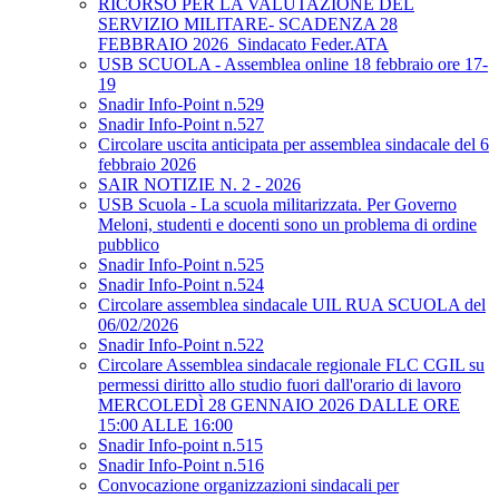
RICORSO PER LA VALUTAZIONE DEL
SERVIZIO MILITARE- SCADENZA 28
FEBBRAIO 2026_Sindacato Feder.ATA
USB SCUOLA - Assemblea online 18 febbraio ore 17-
19
Snadir Info-Point n.529
Snadir Info-Point n.527
Circolare uscita anticipata per assemblea sindacale del 6
febbraio 2026
SAIR NOTIZIE N. 2 - 2026
USB Scuola - La scuola militarizzata. Per Governo
Meloni, studenti e docenti sono un problema di ordine
pubblico
Snadir Info-Point n.525
Snadir Info-Point n.524
Circolare assemblea sindacale UIL RUA SCUOLA del
06/02/2026
Snadir Info-Point n.522
Circolare Assemblea sindacale regionale FLC CGIL su
permessi diritto allo studio fuori dall'orario di lavoro
MERCOLEDÌ 28 GENNAIO 2026 DALLE ORE
15:00 ALLE 16:00
Snadir Info-point n.515
Snadir Info-Point n.516
Convocazione organizzazioni sindacali per