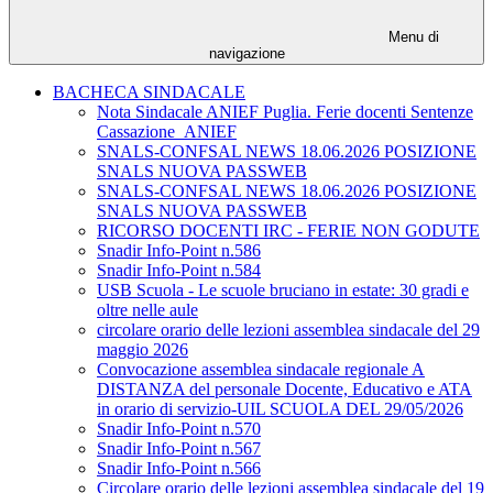
Menu di
navigazione
BACHECA SINDACALE
Nota Sindacale ANIEF Puglia. Ferie docenti Sentenze
Cassazione_ANIEF
SNALS-CONFSAL NEWS 18.06.2026 POSIZIONE
SNALS NUOVA PASSWEB
SNALS-CONFSAL NEWS 18.06.2026 POSIZIONE
SNALS NUOVA PASSWEB
RICORSO DOCENTI IRC - FERIE NON GODUTE
Snadir Info-Point n.586
Snadir Info-Point n.584
USB Scuola - Le scuole bruciano in estate: 30 gradi e
oltre nelle aule
circolare orario delle lezioni assemblea sindacale del 29
maggio 2026
Convocazione assemblea sindacale regionale A
DISTANZA del personale Docente, Educativo e ATA
in orario di servizio-UIL SCUOLA DEL 29/05/2026
Snadir Info-Point n.570
Snadir Info-Point n.567
Snadir Info-Point n.566
Circolare orario delle lezioni assemblea sindacale del 19