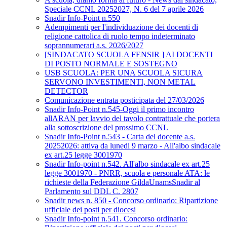
Speciale CCNL 20252027, N. 6 del 7 aprile 2026
Snadir Info-Point n.550
Adempimenti per l'individuazione dei docenti di
religione cattolica di ruolo tempo indeterminato
soprannumerari a.s. 2026/2027
[SINDACATO SCUOLA FENSIR ] AI DOCENTI
DI POSTO NORMALE E SOSTEGNO
USB SCUOLA: PER UNA SCUOLA SICURA
SERVONO INVESTIMENTI, NON METAL
DETECTOR
Comunicazione entrata posticipata del 27/03/2026
Snadir Info-Point n.545-Oggi il primo incontro
allARAN per lavvio del tavolo contrattuale che portera
alla sottoscrizione del prossimo CCNL
Snadir Info-Point n.543 - Carta del docente a.s.
20252026: attiva da lunedi 9 marzo - All'albo sindacale
ex art.25 legge 3001970
Snadir Info-point n.542. All'albo sindacale ex art.25
legge 3001970 - PNRR, scuola e personale ATA: le
richieste della Federazione GildaUnamsSnadir al
Parlamento sul DDL C. 2807
Snadir news n. 850 - Concorso ordinario: Ripartizione
ufficiale dei posti per diocesi
Snadir Info-point n.541. Concorso ordinario: