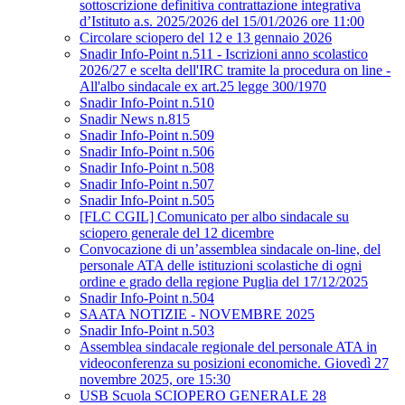
sottoscrizione definitiva contrattazione integrativa
d’Istituto a.s. 2025/2026 del 15/01/2026 ore 11:00
Circolare sciopero del 12 e 13 gennaio 2026
Snadir Info-Point n.511 - Iscrizioni anno scolastico
2026/27 e scelta dell'IRC tramite la procedura on line -
All'albo sindacale ex art.25 legge 300/1970
Snadir Info-Point n.510
Snadir News n.815
Snadir Info-Point n.509
Snadir Info-Point n.506
Snadir Info-Point n.508
Snadir Info-Point n.507
Snadir Info-Point n.505
[FLC CGIL] Comunicato per albo sindacale su
sciopero generale del 12 dicembre
Convocazione di un’assemblea sindacale on-line, del
personale ATA delle istituzioni scolastiche di ogni
ordine e grado della regione Puglia del 17/12/2025
Snadir Info-Point n.504
SAATA NOTIZIE - NOVEMBRE 2025
Snadir Info-Point n.503
Assemblea sindacale regionale del personale ATA in
videoconferenza su posizioni economiche. Giovedì 27
novembre 2025, ore 15:30
USB Scuola SCIOPERO GENERALE 28