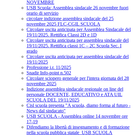
NOVEMBRE
USB Scuola: Assemblea sindacale 26 novembre fuori
orario di servizio
circolare indizione assemblea sindacale del 25
novembre 2025 FLC-CGIL SCUOLA
Circolare uscita anticipata per Assemblea Sindacale del
19/11/2025. Rettifica Classi 2D e 1D
Circolare uscita anticipata per assemblea sindacale del
19/11/2025. Rettifica classi 1C – 2C Scuola Sec. I
grado
Circolare uscita anticipata per assemblea sindacale del
19/11/2025
Professione i.r. 11/2025
Snadir Info-point n.502
Circolare sciopero generale per l'intera giornata del 28
novembre 2025
Indizione assemblea sindacale regionale on line del
personale DOCENTE, EDUCATIVO e ATA UIL
SCUOLA DEL 19/11/2025
Cisl scuola presenta "A scuola, diamo forma al futuro -
News dal sindacato"
USB SCUOLA - Assemblea online 14 novembre ore
17-19
Difendiamo la libertà di insegnamento e di formazione
nella scuola pubblica statale_USB SCUOLA