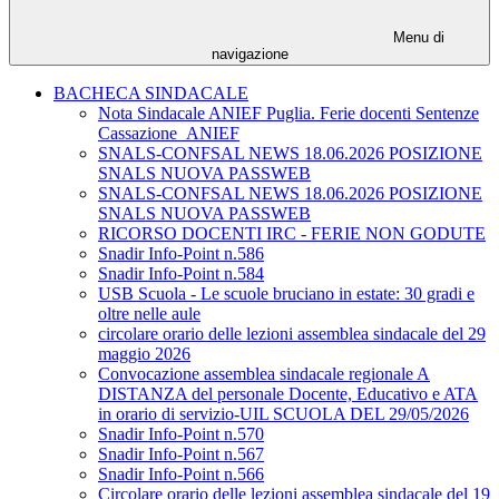
Menu di
navigazione
BACHECA SINDACALE
Nota Sindacale ANIEF Puglia. Ferie docenti Sentenze
Cassazione_ANIEF
SNALS-CONFSAL NEWS 18.06.2026 POSIZIONE
SNALS NUOVA PASSWEB
SNALS-CONFSAL NEWS 18.06.2026 POSIZIONE
SNALS NUOVA PASSWEB
RICORSO DOCENTI IRC - FERIE NON GODUTE
Snadir Info-Point n.586
Snadir Info-Point n.584
USB Scuola - Le scuole bruciano in estate: 30 gradi e
oltre nelle aule
circolare orario delle lezioni assemblea sindacale del 29
maggio 2026
Convocazione assemblea sindacale regionale A
DISTANZA del personale Docente, Educativo e ATA
in orario di servizio-UIL SCUOLA DEL 29/05/2026
Snadir Info-Point n.570
Snadir Info-Point n.567
Snadir Info-Point n.566
Circolare orario delle lezioni assemblea sindacale del 19