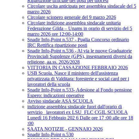
Ripartizione ufficiale dei posti per diocesi
Circolare uscita anticipata per assemblea sindacale del 5
marzo 2026
Circolare sciopero generale del 9 marzo 2026
Circolare indizione assemblea sindacale unitaria
Federazione Gilda – Unams in orario di servizio del 5
marzo 2026 ore 12:00-14:00
Snadir Info-Point n.537 - Puglia Concorso ordinario
IRC Rettifica ripartizione posti
Snadir Info-Point n.536 - Al via le nuove Graduatorie
Provinciali Supplenze (GPS), insegnamenti diversi da
religione, aa.ss. 2026/2028
VITTORIA IN CASSAZIONE FEBBRAIO 2026
USB Scuola. Nasce il ministero dell'assistenza
privatizzata di Valditara: foresterie e social card per i
lavoratori della scuola
Snadir Info-Point n.533- Adesione al Fondo pensione
Espero: indicazioni operative
Avviso sindacale ASA SCUOLA
indizione assemblea sindacale fuori dall'orario di
servizio _lavoratori ex LSU_FLC CGIL SCUOLA
Lunedì 16 Febbraio 202 6 Dalle ore 17 :00 alle ore 18
:00
SAATA NOTIZIE - GENNAIO 2026
Snadir Info-Point n.530