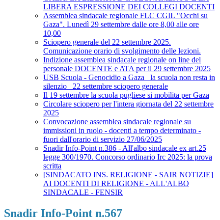
LIBERA ESPRESSIONE DEI COLLEGI DOCENTI
Assemblea sindacale regionale FLC CGIL "Occhi su
Gaza". Lunedì 29 settembre dalle ore 8,00 alle ore
10,00
Sciopero generale del 22 settembre 2025.
Comunicazione orario di svolgimento delle lezioni.
Indizione assemblea sindacale regionale on line del
personale DOCENTE e ATA per il 29 settembre 2025
USB Scuola - Genocidio a Gaza_ la scuola non resta in
silenzio_ 22 settembre sciopero generale
Il 19 settembre la scuola pugliese si mobilita per Gaza
Circolare sciopero per l'intera giornata del 22 settembre
2025
Convocazione assemblea sindacale regionale su
immissioni in ruolo - docenti a tempo determinato -
fuori dall'orario di servizio 27/06/2025
Snadir Info-Point n.386 - All'albo sindacale ex art.25
legge 300/1970. Concorso ordinario Irc 2025: la prova
scritta
[SINDACATO INS. RELIGIONE - SAIR NOTIZIE]
AI DOCENTI DI RELIGIONE - ALL'ALBO
SINDACALE - FENSIR
Snadir Info-Point n.567