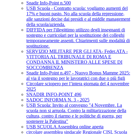
Snadir Info-Point n.500
USB Scuola - Contratto scuola: vogliamo aumenti del
17% e buoni pasto. No alla scuola della repressione,
alle sanzioni decise dai presidi e al middle management
della scuola/azienda.
DIFFIDA per l'illegittimo utilizzo degli insegnanti di
sostegno e curricolari per la sostituzione dei colleghi
temporaneamente assenti. Chiarimenti sulle modalità di
sostituzione.
SERVIZIO MILITARE PER GLI ATA- Feder.ATA -
VITTORIA AL TRIBUNALE DI ROMA E
CONDANNA IL MINISTERO ALLE SPESE DI
SOCCOMBENZA
Snadir Info-Point n.497 - Nuovo Bonus Mamme 2025:
al via il sostegno per le lavoratrici con due o più figli
Circolare sciopero per l’intera giornata del 4 novembre
2025
SNADIR INFO-POINT 496
SADOC INFORMA N. 3 - 2025
USB Scuola: Invito al convegno "4 Novembre. La
scuola non si arruola. Contro la militarizzazione della
cultura, contro il riarmo e le politiche di guerra, per
sostenere la Palestina"
USB SCUOLA Assemblea online aperta
circolare assemblea sindacale Regionale CISL Scuola