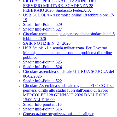
RICORSO PER LA VALUTAZIONE DEL
SERVIZIO MILITARE- SCADENZA 28
FEBBRAIO 2026_Sindacato Feder.ATA
USB SCUOLA - Assemblea online 18 febbraio ore 17-
19
Snadir Info-Point n.529
Snadir Info-Point n.527
Circolare uscita anticipata per assemblea sindacale del 6
febbraio 2026
SAIR NOTIZIE N. 2 - 2026
USB Scuola - La scuola militarizzata. Per Governo
Meloni, studenti e docenti sono un problema di ordine
pubblico
Snadir Info-Point n.525
Snadir Info-Point n.524
Circolare assemblea sindacale UIL RUA SCUOLA del
06/02/2026
Snadir Info-Point n.522
Circolare Assemblea sindacale regionale FLC CGIL su
permessi diritto allo studio fuori dall'orario di lavoro
MERCOLEDÌ 28 GENNAIO 2026 DALLE ORE
15:00 ALLE 16:00
Snadir Info-point n.515
Snadir Info-Point n.516
Convocazione organizzazioni sindacali per