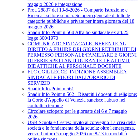
maggio 2026 e integrazione
Prot. 28837 del 13-5-2026 - Comparto Istruzione e
Ricerca_ settore scuola. Sciopero generale di tutte le
categorie pubbliche e private per intera giornata del 18
maggio 2026
Snadir Info-Point n.564 All'albo sindacale ex art.25
legge 300/1970
COMUNICATO SINDACALE INERENTE AL
DIRITTO A FRUIRE DEI GIORNI RETRIBUITI DI
PERMESSO PERSONALE/FAMILIARE E GIORNI
DI FERIE SPETTANTI DURANTE LE ATTIVIT
DIDATTICHE AL PERSONALE DOCENTE
FLC CGIL LECCE_INDIZIONE ASSEMBLEA
SINDACALE FUORI DALL'ORARIO DI
SERVIZIO
Snadir Info-Point n.561
Snadir Info-Point n.562 - Risarciti i docenti di religione:
la Corte d'Appello di Venezia sancisce l'abuso nei
contratti a termine
Circolare sciopero per le giornate del 6 e 7 maggio
2026.
USB Scuola e Cestes: Invito al convegno La crisi della
società e le fondamenta della scuola: oltre l'emergenza,
verso il futuro 5 maggio 2026 ore 8-13 in modalità
online sincrona