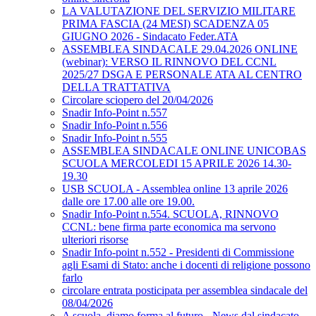
LA VALUTAZIONE DEL SERVIZIO MILITARE
PRIMA FASCIA (24 MESI) SCADENZA 05
GIUGNO 2026 - Sindacato Feder.ATA
ASSEMBLEA SINDACALE 29.04.2026 ONLINE
(webinar): VERSO IL RINNOVO DEL CCNL
2025/27 DSGA E PERSONALE ATA AL CENTRO
DELLA TRATTATIVA
Circolare sciopero del 20/04/2026
Snadir Info-Point n.557
Snadir Info-Point n.556
Snadir Info-Point n.555
ASSEMBLEA SINDACALE ONLINE UNICOBAS
SCUOLA MERCOLEDI 15 APRILE 2026 14.30-
19.30
USB SCUOLA - Assemblea online 13 aprile 2026
dalle ore 17.00 alle ore 19.00.
Snadir Info-Point n.554. SCUOLA, RINNOVO
CCNL: bene firma parte economica ma servono
ulteriori risorse
Snadir Info-point n.552 - Presidenti di Commissione
agli Esami di Stato: anche i docenti di religione possono
farlo
circolare entrata posticipata per assemblea sindacale del
08/04/2026
A scuola, diamo forma al futuro - News dal sindacato,