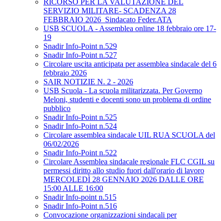
RICORSO PER LA VALUTAZIONE DEL
SERVIZIO MILITARE- SCADENZA 28
FEBBRAIO 2026_Sindacato Feder.ATA
USB SCUOLA - Assemblea online 18 febbraio ore 17-
19
Snadir Info-Point n.529
Snadir Info-Point n.527
Circolare uscita anticipata per assemblea sindacale del 6
febbraio 2026
SAIR NOTIZIE N. 2 - 2026
USB Scuola - La scuola militarizzata. Per Governo
Meloni, studenti e docenti sono un problema di ordine
pubblico
Snadir Info-Point n.525
Snadir Info-Point n.524
Circolare assemblea sindacale UIL RUA SCUOLA del
06/02/2026
Snadir Info-Point n.522
Circolare Assemblea sindacale regionale FLC CGIL su
permessi diritto allo studio fuori dall'orario di lavoro
MERCOLEDÌ 28 GENNAIO 2026 DALLE ORE
15:00 ALLE 16:00
Snadir Info-point n.515
Snadir Info-Point n.516
Convocazione organizzazioni sindacali per