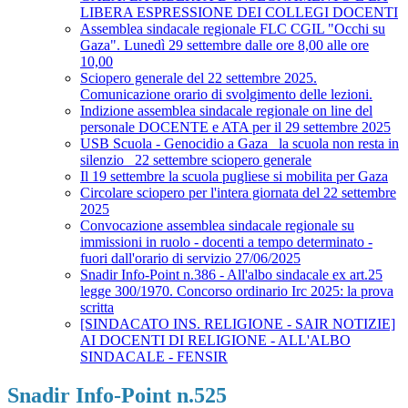
LIBERA ESPRESSIONE DEI COLLEGI DOCENTI
Assemblea sindacale regionale FLC CGIL "Occhi su
Gaza". Lunedì 29 settembre dalle ore 8,00 alle ore
10,00
Sciopero generale del 22 settembre 2025.
Comunicazione orario di svolgimento delle lezioni.
Indizione assemblea sindacale regionale on line del
personale DOCENTE e ATA per il 29 settembre 2025
USB Scuola - Genocidio a Gaza_ la scuola non resta in
silenzio_ 22 settembre sciopero generale
Il 19 settembre la scuola pugliese si mobilita per Gaza
Circolare sciopero per l'intera giornata del 22 settembre
2025
Convocazione assemblea sindacale regionale su
immissioni in ruolo - docenti a tempo determinato -
fuori dall'orario di servizio 27/06/2025
Snadir Info-Point n.386 - All'albo sindacale ex art.25
legge 300/1970. Concorso ordinario Irc 2025: la prova
scritta
[SINDACATO INS. RELIGIONE - SAIR NOTIZIE]
AI DOCENTI DI RELIGIONE - ALL'ALBO
SINDACALE - FENSIR
Snadir Info-Point n.525