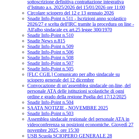
sottoscrizione definitiva contrattazione integrativa
d’Istituto a.s. 2025/2026 del 15/01/2026 ore 11:00
Circolare sciopero del 12 e 13 gennaio 2026
Snadir Info-Point n.511 - Iscrizioni anno scolastico
2026/27 e scelta dell'IRC tramite la procedura on line -
All'albo sindacale ex art.25 legge 300/1970
Snadir Info-Point n.510
Snadir News n.815
Snadir Info-Point n.509
Snadir Info-Point n.506
Snadir Info-Point n.508
Snadir Info-Point n.507
Snadir Info-Point n.505
[FLC CGIL] Comunicato per albo sindacale su
sciopero generale del 12 dicembre
Convocazione di un’assemblea sindacale on-line, del
personale ATA delle istituzioni scolastiche di ogni
ordine e grado della regione Puglia del 17/12/2025
Snadir Info-Point n.504
SAATA NOTIZIE - NOVEMBRE 2025
Snadir Info-Point n.503
Assemblea sindacale regionale del personale ATA in
videoconferenza su posizioni economiche. Giovedì 27
novembre 2025, ore 15:30
USB Scuola SCIOPERO GENERALE 28