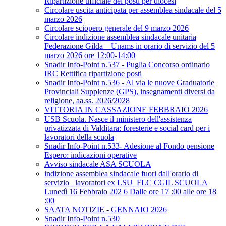
Ripartizione ufficiale dei posti per diocesi
Circolare uscita anticipata per assemblea sindacale del 5
marzo 2026
Circolare sciopero generale del 9 marzo 2026
Circolare indizione assemblea sindacale unitaria
Federazione Gilda – Unams in orario di servizio del 5
marzo 2026 ore 12:00-14:00
Snadir Info-Point n.537 - Puglia Concorso ordinario
IRC Rettifica ripartizione posti
Snadir Info-Point n.536 - Al via le nuove Graduatorie
Provinciali Supplenze (GPS), insegnamenti diversi da
religione, aa.ss. 2026/2028
VITTORIA IN CASSAZIONE FEBBRAIO 2026
USB Scuola. Nasce il ministero dell'assistenza
privatizzata di Valditara: foresterie e social card per i
lavoratori della scuola
Snadir Info-Point n.533- Adesione al Fondo pensione
Espero: indicazioni operative
Avviso sindacale ASA SCUOLA
indizione assemblea sindacale fuori dall'orario di
servizio _lavoratori ex LSU_FLC CGIL SCUOLA
Lunedì 16 Febbraio 202 6 Dalle ore 17 :00 alle ore 18
:00
SAATA NOTIZIE - GENNAIO 2026
Snadir Info-Point n.530