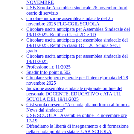
NOVEMBRE
USB Scuola: Assemblea sindacale 26 novembre fuori
orario di servizio
circolare indizione assemblea sindacale del 25
novembre 2025 FLC-CGIL SCUOLA
Circolare uscita anticipata per Assemblea Sindacale del
19/11/2025. Rettifica Classi 2D e 1D
Circolare uscita anticipata per assemblea sindacale del
19/11/2025. Rettifica classi 1C – 2C Scuola Sec. I
grado
Circolare uscita anticipata per assemblea sindacale del
19/11/2025
Professione i.r. 11/2025
Snadir Info-point n.502
Circolare sciopero generale per l'intera giornata del 28
novembre 2025
Indizione assemblea sindacale regionale on line del
personale DOCENTE, EDUCATIVO e ATA UIL
SCUOLA DEL 19/11/2025
Cisl scuola presenta "A scuola, diamo forma al futuro -
News dal sindacato"
USB SCUOLA - Assemblea online 14 novembre ore
17-19
Difendiamo la libertà di insegnamento e di formazione
nella scuola pubblica statale_USB SCUOLA