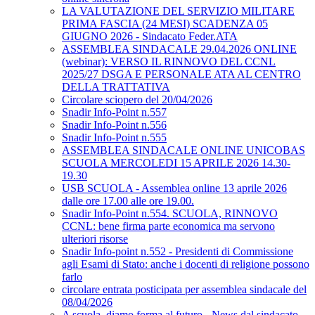
LA VALUTAZIONE DEL SERVIZIO MILITARE
PRIMA FASCIA (24 MESI) SCADENZA 05
GIUGNO 2026 - Sindacato Feder.ATA
ASSEMBLEA SINDACALE 29.04.2026 ONLINE
(webinar): VERSO IL RINNOVO DEL CCNL
2025/27 DSGA E PERSONALE ATA AL CENTRO
DELLA TRATTATIVA
Circolare sciopero del 20/04/2026
Snadir Info-Point n.557
Snadir Info-Point n.556
Snadir Info-Point n.555
ASSEMBLEA SINDACALE ONLINE UNICOBAS
SCUOLA MERCOLEDI 15 APRILE 2026 14.30-
19.30
USB SCUOLA - Assemblea online 13 aprile 2026
dalle ore 17.00 alle ore 19.00.
Snadir Info-Point n.554. SCUOLA, RINNOVO
CCNL: bene firma parte economica ma servono
ulteriori risorse
Snadir Info-point n.552 - Presidenti di Commissione
agli Esami di Stato: anche i docenti di religione possono
farlo
circolare entrata posticipata per assemblea sindacale del
08/04/2026
A scuola, diamo forma al futuro - News dal sindacato,