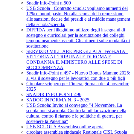
Snadir Info-Point n.500
USB Scuola - Contratto scuola: vogliamo aumenti del
17% e buoni pasto. No alla scuola della repressione,
alle sanzioni decise dai presidi e al middle management
della scuola/azienda.
DIFFIDA per l'illegittimo utilizzo degli insegnanti di
sostegno e curricolari per la sostituzione dei colleghi
temporaneamente assenti. Chiarimenti sulle modalità di
sostituzione.
SERVIZIO MILITARE PER GLI ATA- Feder.ATA -
VITTORIA AL TRIBUNALE DI ROMA E
CONDANNA IL MINISTERO ALLE SPESE DI
SOCCOMBENZA
Snadir Info-Point n.497 - Nuovo Bonus Mamme 2025:
al via il sostegno per le lavoratrici con due o più figli
Circolare sciopero per l’intera giornata del 4 novembre
2025
SNADIR INFO-POINT 496
SADOC INFORMA N. 3 - 2025
USB Scuola: Invito al convegno "4 Novembre. La
scuola non si arruola. Contro la militarizzazione della
cultura, contro il riarmo e le politiche di guerra, per
sostenere la Palestina"
USB SCUOLA Assemblea online aperta
circolare assemblea sindacale Regionale CISL Scuola