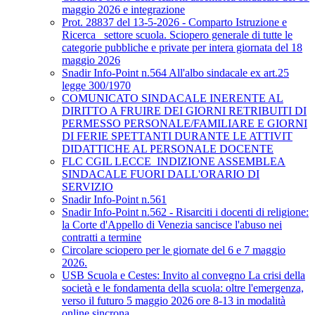
maggio 2026 e integrazione
Prot. 28837 del 13-5-2026 - Comparto Istruzione e
Ricerca_ settore scuola. Sciopero generale di tutte le
categorie pubbliche e private per intera giornata del 18
maggio 2026
Snadir Info-Point n.564 All'albo sindacale ex art.25
legge 300/1970
COMUNICATO SINDACALE INERENTE AL
DIRITTO A FRUIRE DEI GIORNI RETRIBUITI DI
PERMESSO PERSONALE/FAMILIARE E GIORNI
DI FERIE SPETTANTI DURANTE LE ATTIVIT
DIDATTICHE AL PERSONALE DOCENTE
FLC CGIL LECCE_INDIZIONE ASSEMBLEA
SINDACALE FUORI DALL'ORARIO DI
SERVIZIO
Snadir Info-Point n.561
Snadir Info-Point n.562 - Risarciti i docenti di religione:
la Corte d'Appello di Venezia sancisce l'abuso nei
contratti a termine
Circolare sciopero per le giornate del 6 e 7 maggio
2026.
USB Scuola e Cestes: Invito al convegno La crisi della
società e le fondamenta della scuola: oltre l'emergenza,
verso il futuro 5 maggio 2026 ore 8-13 in modalità
online sincrona