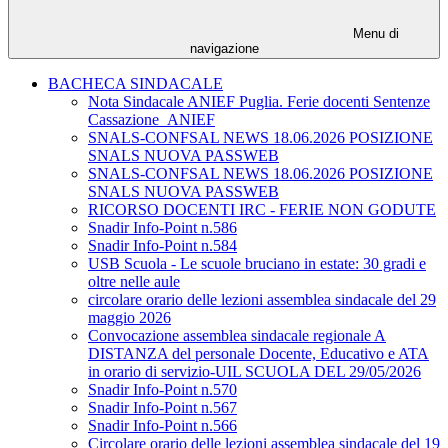
Menu di
navigazione
BACHECA SINDACALE
Nota Sindacale ANIEF Puglia. Ferie docenti Sentenze
Cassazione_ANIEF
SNALS-CONFSAL NEWS 18.06.2026 POSIZIONE
SNALS NUOVA PASSWEB
SNALS-CONFSAL NEWS 18.06.2026 POSIZIONE
SNALS NUOVA PASSWEB
RICORSO DOCENTI IRC - FERIE NON GODUTE
Snadir Info-Point n.586
Snadir Info-Point n.584
USB Scuola - Le scuole bruciano in estate: 30 gradi e
oltre nelle aule
circolare orario delle lezioni assemblea sindacale del 29
maggio 2026
Convocazione assemblea sindacale regionale A
DISTANZA del personale Docente, Educativo e ATA
in orario di servizio-UIL SCUOLA DEL 29/05/2026
Snadir Info-Point n.570
Snadir Info-Point n.567
Snadir Info-Point n.566
Circolare orario delle lezioni assemblea sindacale del 19