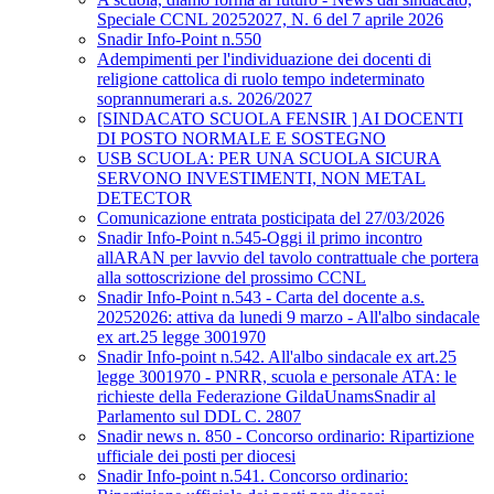
Speciale CCNL 20252027, N. 6 del 7 aprile 2026
Snadir Info-Point n.550
Adempimenti per l'individuazione dei docenti di
religione cattolica di ruolo tempo indeterminato
soprannumerari a.s. 2026/2027
[SINDACATO SCUOLA FENSIR ] AI DOCENTI
DI POSTO NORMALE E SOSTEGNO
USB SCUOLA: PER UNA SCUOLA SICURA
SERVONO INVESTIMENTI, NON METAL
DETECTOR
Comunicazione entrata posticipata del 27/03/2026
Snadir Info-Point n.545-Oggi il primo incontro
allARAN per lavvio del tavolo contrattuale che portera
alla sottoscrizione del prossimo CCNL
Snadir Info-Point n.543 - Carta del docente a.s.
20252026: attiva da lunedi 9 marzo - All'albo sindacale
ex art.25 legge 3001970
Snadir Info-point n.542. All'albo sindacale ex art.25
legge 3001970 - PNRR, scuola e personale ATA: le
richieste della Federazione GildaUnamsSnadir al
Parlamento sul DDL C. 2807
Snadir news n. 850 - Concorso ordinario: Ripartizione
ufficiale dei posti per diocesi
Snadir Info-point n.541. Concorso ordinario: